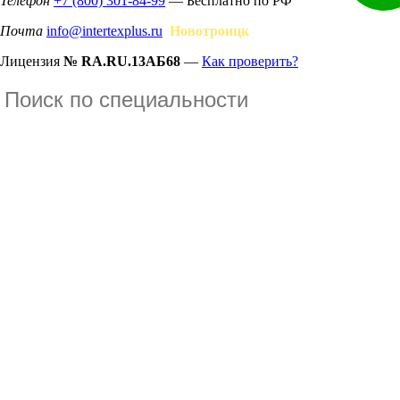
Телефон
+7 (800) 301-84-99
— Бесплатно по РФ
Почта
info@intertexplus.ru
Новотроицк
Лицензия
№ RA.RU.13АБ68
—
Как проверить?