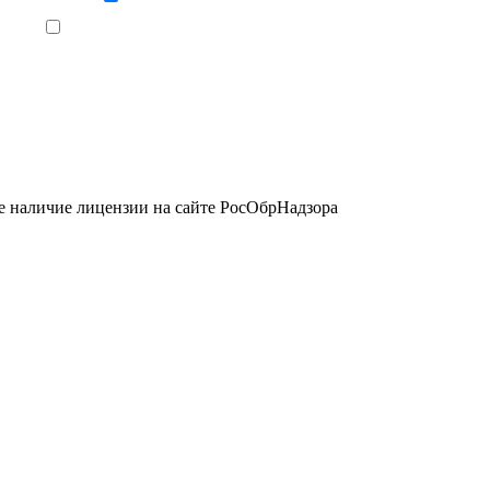
Ознакомлен, что формат обучения заочный, без отрыва от производства
е наличие лицензии на сайте РосОбрНадзора