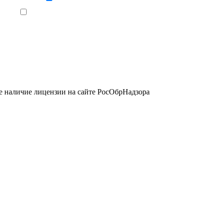
Ознакомлен, что формат обучения заочный, без отрыва от производства
е наличие лицензии на сайте РосОбрНадзора