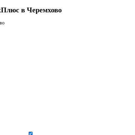
хПлюс в Черемхово
во
Даю согласие на обработку персональных данных