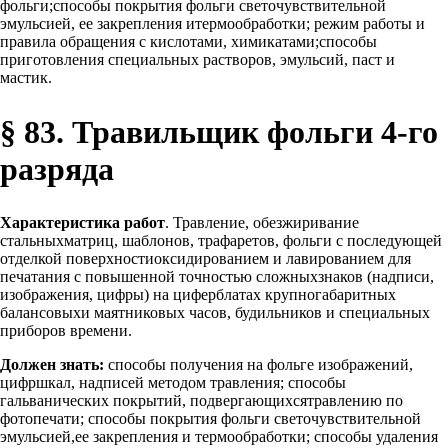
фольги;способы покрытия фольги светочувствительной
эмульсией, ее закрепления итермообработки; режим работы и
правила обращения с кислотами, химикатами;способы
приготовления специальных растворов, эмульсий, паст и
мастик.
§ 83. Травильщик фольги 4-го
разряда
Характеристика работ
. Травление, обезжиривание
стальныхматриц, шаблонов, трафаретов, фольги с последующей
отделкой поверхностиоксидированием и лавированием для
печатания с повышенной точностью сложныхзнаков (надписи,
изображения, цифры) на циферблатах крупногабаритных
балансовыхи маятниковых часов, будильников и специальных
приборов времени.
Должен знать:
способы получения на фольге изображений,
цифршкал, надписей методом травления; способы
гальванических покрытий, подвергающихсятравлению по
фотопечати; способы покрытия фольги светочувствительной
эмульсией,ее закрепления и термообработки; способы удаления