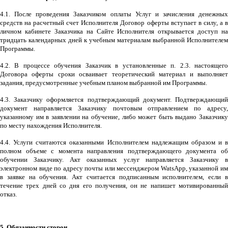
4.1. После проведения Заказчиком оплаты Услуг и зачисления денежных
средств на расчетный счет Исполнителя Договор оферты вступает в силу, а в
личном кабинете Заказчика на Сайте Исполнителя открывается доступ на
тридцать календарных дней к учебным материалам выбранной Исполнителем
Программы.
4.2. В процессе обучения Заказчик в установленные п. 2.3. настоящего
Договора оферты сроки осваивает теоретический материал и выполняет
задания, предусмотренные учебным планом выбранной им Программы.
4.3. Заказчику оформляется подтверждающий документ. Подтверждающий
документ направляется Заказчику почтовым отправлением по адресу,
указанному им в заявлении на обучение, либо может быть выдано Заказчику
по месту нахождения Исполнителя.
4.4. Услуги считаются оказанными Исполнителем надлежащим образом и в
полном объеме с момента направления подтверждающего документа об
обучении Заказчику. Акт оказанных услуг направляется Заказчику в
электронном виде по адресу почты или мессенджером
WatsApp
, указанной и
в заявке на обучения. Акт считается подписанным исполнителем, если в
течение трех дней со дня его получения, он не напишет мотивированный
отказ.
5. Обязанности сторон