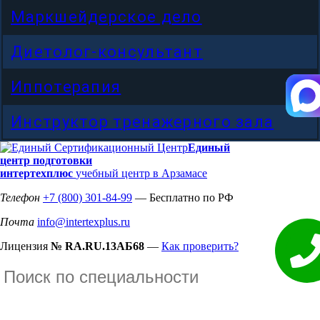
Маркшейдерское дело
Диетолог-консультант
Иппотерапия
Инструктор тренажерного зала
Единый
центр подготовки
интертехплюс
учебный центр в Арзамасе
Телефон
+7 (800) 301-84-99
— Бесплатно по РФ
Почта
info@intertexplus.ru
Лицензия
№ RA.RU.13АБ68
—
Как проверить?