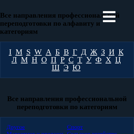
Все направления профессиональной
переподготовки по алфавиту и
категориям
I
M
S
W
А
Б
В
Г
Д
Ж
З
И
К
Л
М
Н
О
П
Р
С
Т
У
Ф
Х
Ц
Ш
Э
Ю
Все направления профессиональной
переподготовки по категориям
Другое
Спорт
Маркетинг и продажи
Сельское хозяйство