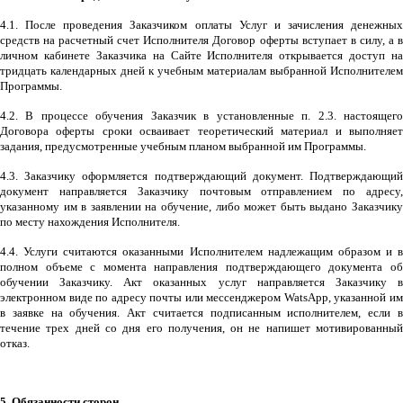
4.1. После проведения Заказчиком оплаты Услуг и зачисления денежных
средств на расчетный счет Исполнителя Договор оферты вступает в силу, а в
личном кабинете Заказчика на Сайте Исполнителя открывается доступ на
тридцать календарных дней к учебным материалам выбранной Исполнителем
Программы.
4.2. В процессе обучения Заказчик в установленные п. 2.3. настоящего
Договора оферты сроки осваивает теоретический материал и выполняет
задания, предусмотренные учебным планом выбранной им Программы.
4.3. Заказчику оформляется подтверждающий документ. Подтверждающий
документ направляется Заказчику почтовым отправлением по адресу,
указанному им в заявлении на обучение, либо может быть выдано Заказчику
по месту нахождения Исполнителя.
4.4. Услуги считаются оказанными Исполнителем надлежащим образом и в
полном объеме с момента направления подтверждающего документа об
обучении Заказчику. Акт оказанных услуг направляется Заказчику в
электронном виде по адресу почты или мессенджером
WatsApp
, указанной и
в заявке на обучения. Акт считается подписанным исполнителем, если в
течение трех дней со дня его получения, он не напишет мотивированный
отказ.
5. Обязанности сторон