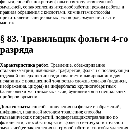
фольги;способы покрытия фольги светочувствительной
эмульсией, ее закрепления итермообработки; режим работы и
правила обращения с кислотами, химикатами;способы
приготовления специальных растворов, эмульсий, паст и
мастик.
§ 83. Травильщик фольги 4-го
разряда
Характеристика работ
. Травление, обезжиривание
стальныхматриц, шаблонов, трафаретов, фольги с последующей
отделкой поверхностиоксидированием и лавированием для
печатания с повышенной точностью сложныхзнаков (надписи,
изображения, цифры) на циферблатах крупногабаритных
балансовыхи маятниковых часов, будильников и специальных
приборов времени.
Должен знать:
способы получения на фольге изображений,
цифршкал, надписей методом травления; способы
гальванических покрытий, подвергающихсятравлению по
фотопечати; способы покрытия фольги светочувствительной
эмульсией,ее закрепления и термообработки; способы удаления