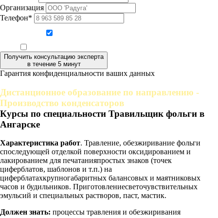
Организация
Телефон*
Даю согласие на обработку персональных данных
Ознакомлен, что формат обучения заочный, без отрыва от производства
Получить консультацию эксперта
в течение 5 минут
Гарантия конфиденциальности ваших данных
Дистанционное образование по направлению -
Производство конденсаторов
Курсы по специальности Травильщик фольги в
Ангарске
Характеристика работ
. Травление, обезжиривание фольги
споследующей отделкой поверхности оксидированием и
лакированием для печатанияпростых знаков (точек
циферблатов, шаблонов и т.п.) на
циферблатахкрупногабаритных балансовых и маятниковых
часов и будильников. Приготовлениесветочувствительных
эмульсий и специальных растворов, паст, мастик.
Должен знать:
процессы травления и обезжиривания