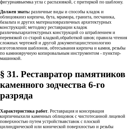
фигурнаявыемка угла с распазовкой, с притиркой по шаблону.
Должен знать:
различные виды и способы кладок и
облицовкииз кирпича, бута, мрамора, гранита, песчаника,
базальта и других материаловразличных архитектурных
конструкций; методику реставрации кладок
различныхархитектурных конструкций со штраблением и
перевязкой со старой кладкой,обработкой швов; правила чтения
сложных чертежей и другой документации;технологию
изготовления шаблонов, обтесывания кирпича и камня, резьбы
по камнювручную копировальным инструментом - пунктир-
машинкой.
§ 31. Реставратор памятников
каменного зодчества 6-го
разряда
Характеристика работ
. Реставрация и консервация
кирпичныхили каменных облицовок с чистотесанной лицевой
поверхностью путем устройствавставок с плоской
цилиндрической или конической поверхностью и резьбы