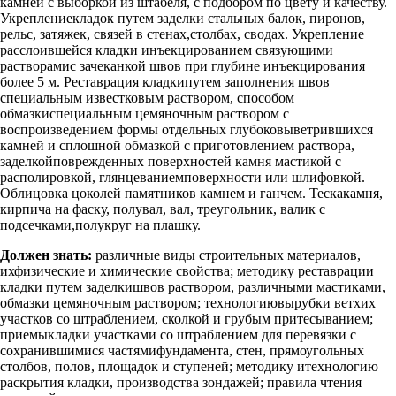
камней с выборкой из штабеля, с подбором по цвету и качеству.
Укреплениекладок путем заделки стальных балок, пиронов,
рельс, затяжек, связей в стенах,столбах, сводах. Укрепление
расслоившейся кладки инъекцированием связующими
растворамис зачеканкой швов при глубине инъекцирования
более 5 м. Реставрация кладкипутем заполнения швов
специальным известковым раствором, способом
обмазкиспециальным цемяночным раствором с
воспроизведением формы отдельных глубоковыветрившихся
камней и сплошной обмазкой с приготовлением раствора,
заделкойповрежденных поверхностей камня мастикой с
располировкой, глянцеваниемповерхности или шлифовкой.
Облицовка цоколей памятников камнем и ганчем. Тескакамня,
кирпича на фаску, полувал, вал, треугольник, валик с
подсечками,полукруг на плашку.
Должен знать:
различные виды строительных материалов,
ихфизические и химические свойства; методику реставрации
кладки путем заделкишвов раствором, различными мастиками,
обмазки цемяночным раствором; технологиювырубки ветхих
участков со штраблением, сколкой и грубым притесыванием;
приемыкладки участками со штраблением для перевязки с
сохранившимися частямифундамента, стен, прямоугольных
столбов, полов, площадок и ступеней; методику итехнологию
раскрытия кладки, производства зондажей; правила чтения