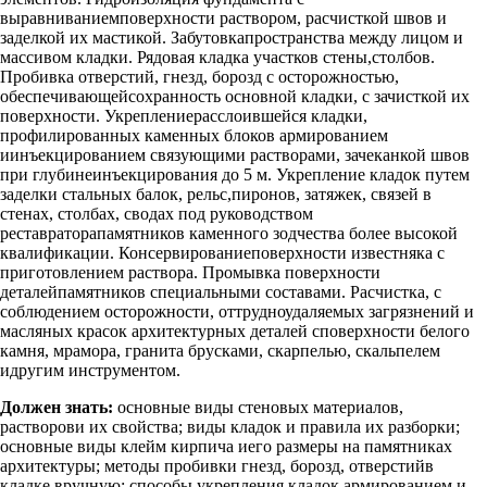
выравниваниемповерхности раствором, расчисткой швов и
заделкой их мастикой. Забутовкапространства между лицом и
массивом кладки. Рядовая кладка участков стены,столбов.
Пробивка отверстий, гнезд, борозд с осторожностью,
обеспечивающейсохранность основной кладки, с зачисткой их
поверхности. Укреплениерасслоившейся кладки,
профилированных каменных блоков армированием
иинъекцированием связующими растворами, зачеканкой швов
при глубинеинъекцирования до 5 м. Укрепление кладок путем
заделки стальных балок, рельс,пиронов, затяжек, связей в
стенах, столбах, сводах под руководством
реставраторапамятников каменного зодчества более высокой
квалификации. Консервированиеповерхности известняка с
приготовлением раствора. Промывка поверхности
деталейпамятников специальными составами. Расчистка, с
соблюдением осторожности, оттрудноудаляемых загрязнений и
масляных красок архитектурных деталей споверхности белого
камня, мрамора, гранита брусками, скарпелью, скальпелем
идругим инструментом.
Должен знать:
основные виды стеновых материалов,
растворови их свойства; виды кладок и правила их разборки;
основные виды клейм кирпича иего размеры на памятниках
архитектуры; методы пробивки гнезд, борозд, отверстийв
кладке вручную; способы укрепления кладок армированием и