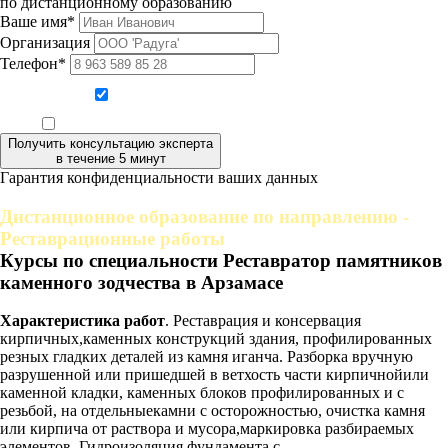
по дистанционному образованию
Ваше имя*
Организация
Телефон*
Даю согласие на обработку персональных данных
Ознакомлен, что формат обучения заочный, без отрыва от производства
Получить консультацию эксперта
в течение 5 минут
Гарантия конфиденциальности ваших данных
Дистанционное образование по направлению -
Реставрационные работы
Курсы по специальности Реставратор памятников
каменного зодчества в Арзамасе
Характеристика работ
. Реставрация и консервация
кирпичных,каменных конструкций здания, профилированных
резных гладких деталей из камня иганча. Разборка вручную
разрушенной или пришедшей в ветхость части кирпичнойили
каменной кладки, каменных блоков профилированных и с
резьбой, на отдельныекамни с осторожностью, очистка камня
или кирпича от раствора и мусора,маркировка разбираемых
элементов. Гидроизоляция фундамента с