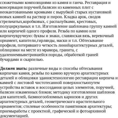
ссюжетными композициями из камня и ганча. Реставрация и
консервация поручней,балясин из каменных плит с
неокантованными кромками с вырубкой старых иустановкой
новых камней на раствор и пирон. Кладка арок, сводов
стрельчатых,коробковых, с распалубками, крестовых,
полуциркульных и т.п. Изготовление шаблонана группу камней
или кирпичей одного профиля. Резьба по камню или
кирпичувручную: буквы и знаки, славянская вязь, веревочный
орнамент, капители,гирлянды, маски и т.п. Обтесывание
профиля, потерявшего четкость линийархитектурных деталей,
облицовки на месте из мрамора, гранита, с
удалениемвыветрившейся породы, обработкой граней
бучардами и скарпелью.
Должен знать:
различные виды и способы обтесывания
кирпичаи камня, резьбы по камню вручную архитектурных
деталей и облицовки здания;технологию реставрации кирпича и
камней с листовой чистотесанной поверхностьюпутем
устройства вставок и воссоздания целых элементов, поручней,
балясин изкаменных блоков; методику изготовления шаблонов
для капителей, базмногообломных карнизов и других
архитектурных деталей, геометрического ирастительного
орнаментов; стилевые особенности памятников архитектуры;
приемыработы с проектной, графической и фотоархивной
документацией.