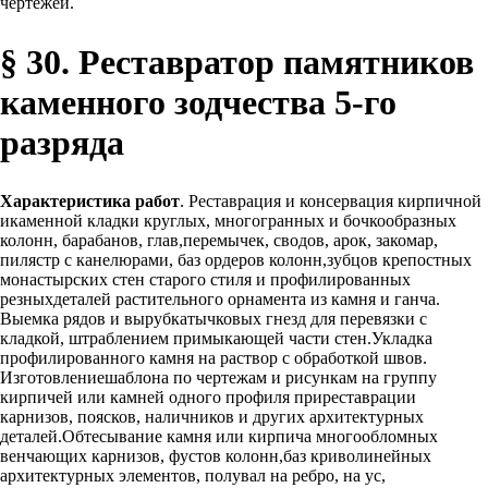
чертежей.
§ 30. Реставратор памятников
каменного зодчества 5-го
разряда
Характеристика работ
. Реставрация и консервация кирпичной
икаменной кладки круглых, многогранных и бочкообразных
колонн, барабанов, глав,перемычек, сводов, арок, закомар,
пилястр с канелюрами, баз ордеров колонн,зубцов крепостных
монастырских стен старого стиля и профилированных
резныхдеталей растительного орнамента из камня и ганча.
Выемка рядов и вырубкатычковых гнезд для перевязки с
кладкой, штраблением примыкающей части стен.Укладка
профилированного камня на раствор с обработкой швов.
Изготовлениешаблона по чертежам и рисункам на группу
кирпичей или камней одного профиля приреставрации
карнизов, поясков, наличников и других архитектурных
деталей.Обтесывание камня или кирпича многообломных
венчающих карнизов, фустов колонн,баз криволинейных
архитектурных элементов, полувал на ребро, на ус,