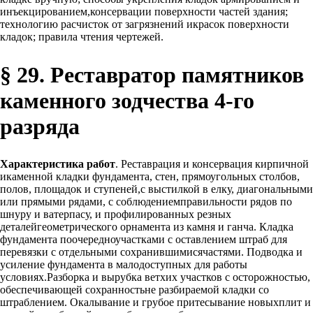
инъекцированием,консервации поверхности частей здания;
технологию расчисток от загрязнений икрасок поверхности
кладок; правила чтения чертежей.
§ 29. Реставратор памятников
каменного зодчества 4-го
разряда
Характеристика работ
. Реставрация и консервация кирпичной
икаменной кладки фундамента, стен, прямоугольных столбов,
полов, площадок и ступеней,с выстилкой в елку, диагональными
или прямыми рядами, с соблюдениемправильности рядов по
шнуру и ватерпасу, и профилированных резных
деталейгеометрического орнамента из камня и ганча. Кладка
фундамента поочередноучастками с оставлением штраб для
перевязки с отдельными сохранившимисячастями. Подводка и
усиление фундамента в малодоступных для работы
условиях.Разборка и вырубка ветхих участков с осторожностью,
обеспечивающей сохранностьне разбираемой кладки со
штраблением. Окалывание и грубое притесывание новыхплит и