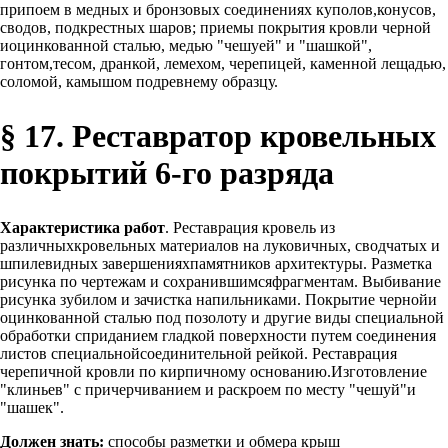
припоем в медных и бронзовых соединениях куполов,конусов,
сводов, подкрестных шаров; приемы покрытия кровли черной
иоцинкованной сталью, медью "чешуей" и "шашкой",
гонтом,тесом, дранкой, лемехом, черепицей, каменной лещадью,
соломой, камышом подревнему образцу.
§ 17. Реставратор кровельных
покрытий 6-го разряда
Характеристика работ
. Реставрация кровель из
различныхкровельных материалов на луковичных, сводчатых и
шпилевидных завершенияхпамятников архитектуры. Разметка
рисунка по чертежам и сохранившимсяфрагментам. Выбивание
рисунка зубилом и зачистка напильниками. Покрытие чернойи
оцинкованной сталью под позолоту и другие виды специальной
обработки сприданием гладкой поверхности путем соединения
листов специальнойсоединительной рейкой. Реставрация
черепичной кровли по кирпичному основанию.Изготовление
"клиньев" с причерчиванием и раскроем по месту "чешуй"и
"шашек".
Должен знать:
способы разметки и обмера крыш