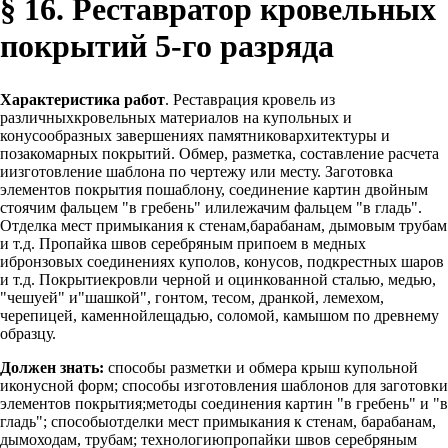
§ 16. Реставратор кровельных
покрытий 5-го разряда
Характеристика работ
. Реставрация кровель из
различныхкровельных материалов на купольных и
конусообразных завершениях памятниковархитектуры и
позакомарных покрытий. Обмер, разметка, составление расчета
иизготовление шаблона по чертежу или месту. Заготовка
элементов покрытия пошаблону, соединение картин двойным
стоячим фальцем "в гребень" илилежачим фальцем "в гладь".
Отделка мест примыкания к стенам,барабанам, дымовым трубам
и т.д. Пропайка швов серебряным припоем в медных
ибронзовых соединениях куполов, конусов, подкрестных шаров
и т.д. Покрытиекровли черной и оцинкованной сталью, медью,
"чешуей" и"шашкой", гонтом, тесом, дранкой, лемехом,
черепицей, каменнойлещадью, соломой, камышом по древнему
образцу.
Должен знать:
способы разметки и обмера крыш купольной
иконусной форм; способы изготовления шаблонов для заготовки
элементов покрытия;методы соединения картин "в гребень" и "в
гладь"; способыотделки мест примыкания к стенам, барабанам,
дымоходам, трубам; технологиюпропайки швов серебряным