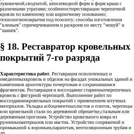
луковичной,сводчатой, шпилевидной форм и форм крыш с
различными утратами; особенностиреставрации черепичной
кровли по каменному или кирпичному основанию;
технологиюпокрытия под позолоту; способы изготовления
"клиньев" спричерчиванием и раскроем по месту "чешуй" и
"шашек".
§ 18. Реставратор кровельных
покрытий 7-го разряда
Характеристика работ
. Реставрация позолоченных и
омедненныхкровель и обделок на фасадах уникальных зданий и
памятников архитектуры почертежам и сохранившимся
фрагментам. Реставрация и воссоздание старинныхчерепичных
кровель с фигурной черепицей. Выполнение работ по
воссозданиюкровельных покрытий с применением штучных
материалов. Укладка асбоцементныхлистов и плиток, черепицы
или кровельной стали по деревянной обрешетке,стальным или
деревянным прогонам. Устройство кровельного ковра из
рулонныхматериалов или мастик. Устройство сопряжений и
примыканий к воронкам,парапетам, вентиляционным трубам и
др.