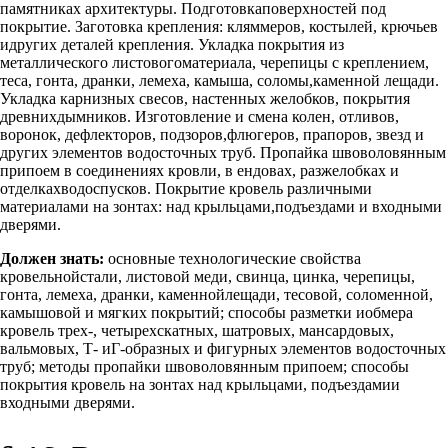
памятниках архитектуры. Подготовкаповерхностей под
покрытие. Заготовка крепления: кляммеров, костылей, крючьев
идругих деталей крепления. Укладка покрытия из
металлического листовогоматериала, черепицы с креплением,
теса, гонта, дранки, лемеха, камыша, соломы,каменной лещади.
Укладка карнизных свесов, настенных желобков, покрытия
древнихдымников. Изготовление и смена колен, отливов,
воронок, дефлекторов, подзоров,флюгеров, прапоров, звезд и
других элементов водосточных труб. Пропайка швоволовянным
припоем в соединениях кровли, в ендовах, разжелобках и
отделкахводоспусков. Покрытие кровель различными
материалами на зонтах: над крыльцами,подъездами и входными
дверями.
Должен знать:
основные технологические свойства
кровельнойстали, листовой меди, свинца, цинка, черепицы,
гонта, лемеха, дранки, каменнойлещади, тесовой, соломенной,
камышовой и мягких покрытий; способы разметки иобмера
кровель трех-, четырехскатных, шатровых, мансардовых,
вальмовых, Т- иГ-образных и фигурных элементов водосточных
труб; методы пропайки швоволовянным припоем; способы
покрытия кровель на зонтах над крыльцами, подъездамии
входными дверями.