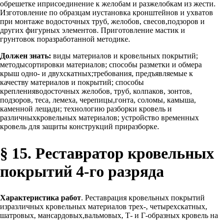
обрешетке иприсоединение к желобам и разжелобкам из жести.
Изготовление по образцам иустановка кронштейнов и ухватов
при монтаже водосточных труб, желобов, свесов,подзоров и
других фигурных элементов. Приготовление мастик и
грунтовок поразработанной методике.
Должен знать:
виды материалов и кровельных покрытий;
методысортировки материалов; способы разметки и обмера
крыш одно- и двухскатных;требования, предъявляемые к
качеству материалов и покрытий; способы
крепленияводосточных желобов, труб, колпаков, зонтов,
подзоров, теса, лемеха, черепицы,гонта, соломы, камыша,
каменной лещади; технологию разборки кровель и
различныхкровельных материалов; устройство временных
кровель для защиты конструкций приразборке.
§ 15. Реставратор кровельных
покрытий 4-го разряда
Характеристика работ
. Реставрация кровельных покрытий
изразличных кровельных материалов трех-, четырехскатных,
шатровых, мансардовых,вальмовых, Т- и Г-образных кровель на