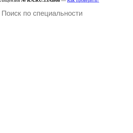
Лицензия
№ RA.RU.13АБ68
—
Как проверить?