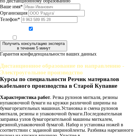
по дистанционному образованию
Ваше имя*
Организация
Телефон*
Даю согласие на обработку персональных данных
Ознакомлен, что формат обучения заочный, без отрыва от производства
Получить консультацию эксперта
в течение 5 минут
Гарантия конфиденциальности ваших данных
Дистанционное образование по направлению -
Электроугольное производство
Курсы по специальности Резчик материалов
кабельного производства в Старой Купавне
Характеристика работ
. Резка рулонов миткаля, резины
иупаковочной бумаги на кружки различной ширины на
бумагорезательных машинах.Установка и смена рулонов
миткаля, резины и упаковочной бумаги.Последовательная
заправка узлов бумагорезательной машины миткалем,
резиной,упаковочной бумагой. Набор и установка ножей в
соответствии с заданной ширинойленты. Разбивка нарезанного
рулона на кружки вручную. Участие в