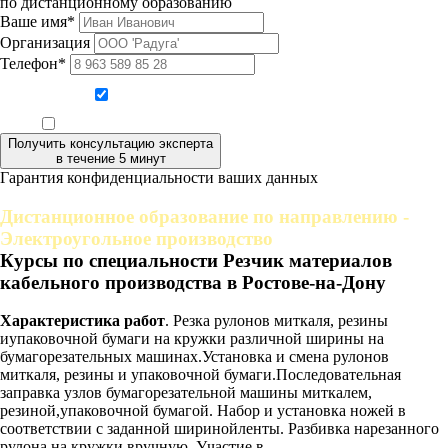
по дистанционному образованию
Ваше имя*
Организация
Телефон*
Даю согласие на обработку персональных данных
Ознакомлен, что формат обучения заочный, без отрыва от производства
Получить консультацию эксперта
в течение 5 минут
Гарантия конфиденциальности ваших данных
Дистанционное образование по направлению -
Электроугольное производство
Курсы по специальности Резчик материалов
кабельного производства в Ростове-на-Дону
Характеристика работ
. Резка рулонов миткаля, резины
иупаковочной бумаги на кружки различной ширины на
бумагорезательных машинах.Установка и смена рулонов
миткаля, резины и упаковочной бумаги.Последовательная
заправка узлов бумагорезательной машины миткалем,
резиной,упаковочной бумагой. Набор и установка ножей в
соответствии с заданной ширинойленты. Разбивка нарезанного
рулона на кружки вручную. Участие в