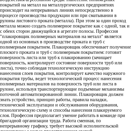
покрытий на металл на металлургических предприятиях
происходит на непрерывных линиях непосредственно в
процессе производства продукции или при сматывании в
рулоны листового проката (металла). При этом за один проход
металла можно создать полимерное покрытие как с одной, так и
с обеих сторон движущейся в агрегате полосы. Профессия
"плакировщик полимерных материалов на металл" является
одной из основных в производстве проката и труб с
полимерным покрытием. Плакировщик обеспечивает получение
плоского проката и труб с полимерным покрытием: готовит
поверхность листа или труб к плакированию (зачищает
поверхность, контролирует состояние поверхности труб или
листа), точно соблюдая технологическую инструкцию
нанесения слоев покрытия, контролирует качество наружного
покрытия трубы, ведет технологический процесс нанесения
полимерных материалов на поверхность труб или листа в
рулоне, используя транспортирующие подъемные механизмы
поточной автоматизированной линии. Плакировщик должен
знать устройство, принцип работы, правила наладки,
технической эксплуатации и обслуживания оборудования,
технологическую схему и способы нанесения плакируемого
слоя. Профессия предполагает умение работать в команде при
бригадной организации труда. Работа сменная, по
непрерывному графику, требует высокой исполнительской