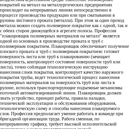
покрытий на металл на металлургических предприятиях
происходит на непрерывных линиях непосредственно в
процессе производства продукции или при сматывании в
рулоны листового проката (металла). При этом за один проход
металла можно создать полимерное покрытие как с одной, так и
с обеих сторон движущейся в агрегате полосы. Профессия
"плакировщик полимерных материалов на металл" является
одной из основных в производстве проката и труб с
полимерным покрытием. Плакировщик обеспечивает получение
плоского проката и труб с полимерным покрытием: готовит
поверхность листа или труб к плакированию (зачищает
поверхность, контролирует состояние поверхности труб или
листа), точно соблюдая технологическую инструкцию
нанесения слоев покрытия, контролирует качество наружного
покрытия трубы, ведет технологический процесс нанесения
полимерных материалов на поверхность труб или листа в
рулоне, используя транспортирующие подъемные механизмы
поточной автоматизированной линии. Плакировщик должен
знать устройство, принцип работы, правила наладки,
технической эксплуатации и обслуживания оборудования,
технологическую схему и способы нанесения плакируемого
слоя. Профессия предполагает умение работать в команде при
бригадной организации труда. Работа сменная, по
непрерывному графику, требует высокой исполнительской