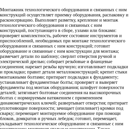
Монтажник технологического оборудования и связанных с ним
конструкций осуществляет приемку оборудования, распаковку и
расконсервацию. Выполняет разметку, крепление и монтаж
технологического оборудования и связанных с ним
конструкций, поступающего в сборе, узлами или блоками:
проверяет комплектность, рабочее состояние инструментов и
приспособлений, необходимых при монтаже технологического
оборудования и связанных с ним конструкций; готовит
оборудование и связанные с ним конструкции для монтажа;
размечает детали по шаблону; сверлит отверстия ручной и
электрической дрелью; собирает резьбовые и фланцевые
соединения; нарезает резьбы вручную; изготавливает подкладки
и прокладки; правит детали металлоконструкций; крепит стыки
монтажными болтами; притирает подкладки к фундаменту;
устанавливает фундаментные болты; проверяет и выверяет
фундаменты под монтаж оборудования; шлифует поверхности
деталей; затягивает болтовые соединения на высокопрочных
болтах с нормируемым натяжением с применением
динамометрических ключей; развертывает отверстия; притирает
уплотняющие поверхности; зачищает (опиливает) кромки под
сварку; перемещает монтируемое оборудование при помощи
блоков, домкратов и ручных лебедок; готовит, перемещает,
укладывает технологическое оборудование и связанные с ним
конструкции; монтирует стальные конструкции. Также