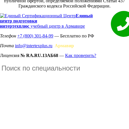
публичной офертой, определяемой положениями Статьи 437
Гражданского кодекса Российской Федерации.
Единый
центр подготовки
интертехплюс
учебный центр в Армавире
Телефон
+7 (800) 301-84-99
— Бесплатно по РФ
Почта
info@intertexplus.ru
Армавир
Лицензия
№ RA.RU.13АБ68
—
Как проверить?