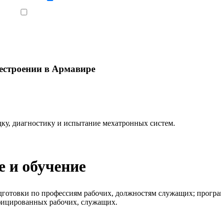
Ознакомлен, что формат обучения заочный, без отрыва от производства
естроении в Армавире
дку, диагностику и испытание мехатронных систем.
 и обучение
готовки по профессиям рабочих, должностям служащих; програ
фицированных рабочих, служащих.