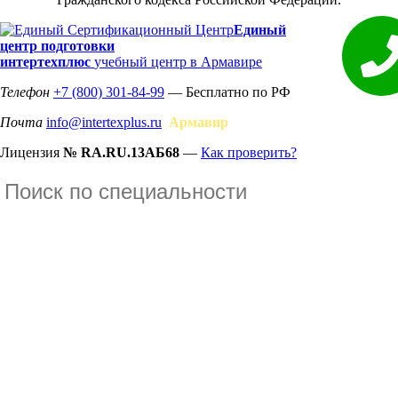
Единый
центр подготовки
интертехплюс
учебный центр в Армавире
Телефон
+7 (800) 301-84-99
— Бесплатно по РФ
Почта
info@intertexplus.ru
Армавир
Лицензия
№ RA.RU.13АБ68
—
Как проверить?