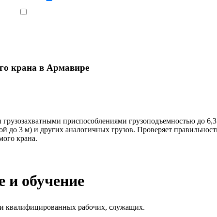
Ознакомлен, что формат обучения заочный, без отрыва от производства
го крана в Армавире
рузозахватными приспособлениями грузоподъемностью до 6,3 т,
й до 3 м) и других аналогичных грузов. Проверяет правильность
мого крана.
 и обучение
ки квалифицированных рабочих, служащих.