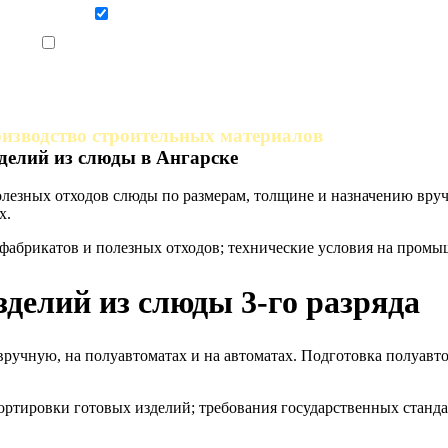
Даю согласие на обработку персональных данных
Ознакомлен, что формат обучения заочный, без отрыва от производства
оизводство строительных материалов
делий из слюды в Ангарске
олезных отходов слюды по размерам, толщине и назначению вру
х.
абрикатов и полезных отходов; технические условия на промы
зделий из слюды 3-го разряда
ручную, на полуавтоматах и на автоматах. Подготовка полуавто
ортировки готовых изделий; требования государственных станда