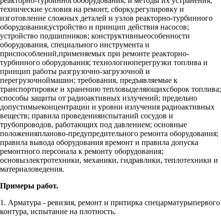
реакторно-турбинногооборудования, и методы их устранения;
технические условия на ремонт, сборку,регулировку и
изготовление сложных деталей и узлов реакторно-турбинного
оборудования;устройство и принцип действия насосов;
устройство подшипников; конструктивныеособенности
оборудования, специального инструмента и
приспособлений,применяемых при ремонте реакторно-
турбинного оборудования; технологиюперегрузки топлива и
принцип работы разгрузочно-загрузочной и
перегрузочноймашин; требования, предъявляемые к
транспортировке и хранению тепловыделяющихсборок топлива;
способы защиты от радиоактивных излучений; предельно
допустимыеконцентрации и уровни излучения радиоактивных
веществ; правила проведенияиспытаний сосудов и
трубопроводов, работающих под давлением; основные
положенияпланово-предупредительного ремонта оборудования;
правила вывода оборудования времонт и правила допуска
ремонтного персонала к ремонту оборудования;
основыэлектротехники, механики, гидравлики, теплотехники и
материаловедения.
Примеры работ.
1. Арматура - ревизия, ремонт и притирка спецарматурыпервого
контура, испытание на плотность.