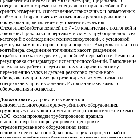
применением пневматического и электрифицированного
специальногоинструмента, специальных приспособлений и
средств измерений. Изготовлениеустановочных и разметочных
шаблонов. Гидравлическое испытаниеотремонтированного
оборудования, выявление и устранение дефектов.
Слесарнаяобработка деталей по 7 - 10 квалитетам с подгонкой и
доводкой. Прокладка почертежам и схемам трубопроводов всех
категорий с соблюдением техническихусловий, с установкой
арматуры, компенсаторов, опор и подвесок. Выгрузкатоплива из
контейнера, соединение топливных кассет, разделение
отработанныхкассет для их дальнейшей переработки. Ремонт и
регулировка спецарматуры испецприспособлений. Выполнение
такелажных работ по вертикальному игоризонтальному
перемещению узлов и деталей реакторно-турбинного
оборудованияпри помощи грузоподъемных механизмов и
специальных приспособлений. Испытаниетакелажного
оборудования и оснастки.
Должен знать:
устройство основного и
вспомогательногореакторно-турбинного оборудования,
грузоподъемных машин и механизмов;технологические схемы
АЭС, схемы прокладки трубопроводов; правила
выполненияработ по регулировке и центровке
отремонтированного оборудования; виды
основныхнеисправностей, возникающих в процессе работы