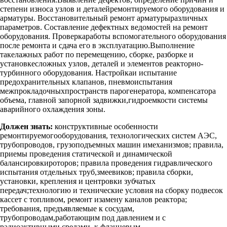
степени износа узлов и деталейремонтируемого оборудования и
арматуры. Восстановительный ремонт арматурыразличных
параметров. Составление дефектных ведомостей на ремонт
оборудования. Проверкаработы вспомогательного оборудования
после ремонта и сдача его в эксплуатацию.Выполнение
такелажных работ по перемещению, сборке, разборке и
установкесложных узлов, деталей и элементов реакторно-
турбинного оборудования. Настройкаи испытание
предохранительных клапанов, пневмоиспытания
межпрокладочныхпространств парогенератора, компенсатора
объема, главной запорной задвижки,гидроемкости системы
аварийного охлаждения зоны.
Должен знать:
конструктивные особенности
ремонтируемогооборудования, технологических систем АЭС,
трубопроводов, грузоподъемных машин имеханизмов; правила,
приемы проведения статической и динамической
балансировкироторов; правила проведения гидравлического
испытания отдельных труб,змеевиков; правила сборки,
установки, крепления и центровки зубчатых
передач;технологию и технические условия на сборку подвесок
кассет с топливом, ремонт изамену каналов реактора;
требования, предъявляемые к сосудам,
трубопроводам,работающим под давлением и с
радиоактивными средами, к фланцевым