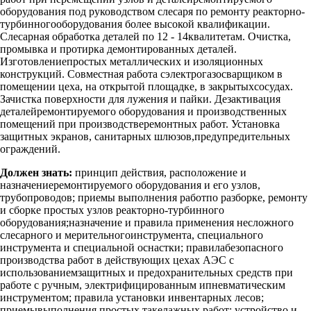
оборудования под руководством слесаря по ремонту реакторно-
турбинногооборудования более высокой квалификации.
Слесарная обработка деталей по 12 - 14квалитетам. Очистка,
промывка и протирка демонтированных деталей.
Изготовлениепростых металлических и изоляционных
конструкций. Совместная работа сэлектрогазосварщиком в
помещении цеха, на открытой площадке, в закрытыхсосудах.
Зачистка поверхности для лужения и пайки. Дезактивация
деталейремонтируемого оборудования и производственных
помещений при производстверемонтных работ. Установка
защитных экранов, санитарных шлюзов,предупредительных
ограждений.
Должен знать:
принцип действия, расположение и
назначениеремонтируемого оборудования и его узлов,
трубопроводов; приемы выполнения работпо разборке, ремонту
и сборке простых узлов реакторно-турбинного
оборудования;назначение и правила применения несложного
слесарного и мерительногоинструмента, специального
инструмента и специальной оснастки; правилабезопасного
производства работ в действующих цехах АЭС с
использованиемзащитных и предохранительных средств при
работе с ручным, электрифицированным ипневматическим
инструментом; правила установки инвентарных лесов;
приемывыполнения простых такелажных работ; устройство и