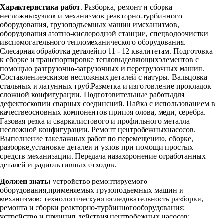
Характеристика работ
. Разборка, ремонт и сборка
несложныхузлов и механизмов реакторно-турбинного
оборудования, грузоподъемных машин имеханизмов,
оборудования азотно-кислородной станции, спецводоочистки
ивспомогательного тепломеханического оборудования.
Слесарная обработка деталейпо 11 - 12 квалитетам. Подготовка
к сборке и транспортировке тепловыделяющихэлементов с
помощью разгрузочно-загрузочных и перегрузочных машин.
Составлениеэскизов несложных деталей с натуры. Вальцовка
стальных и латунных труб.Разметка и изготовление прокладок
сложной конфигурации. Подготовительные работыдля
дефектоскопии сварных соединений. Пайка с использованием в
качествеосновных компонентов припоя олова, меди, серебра.
Газовая резка и сваркалистового и профильного металла
несложной конфигурации. Ремонт центробежныхнасосов.
Выполнение такелажных работ по перемещению, сборке,
разборке,установке деталей и узлов при помощи простых
средств механизации. Передача назахоронение отработанных
деталей и радиоактивных отходов.
Должен знать:
устройство ремонтируемого
оборудования,применяемых грузоподъемных машин и
механизмов; технологическуюпоследовательность разборки,
ремонта и сборки реакторно-турбинногооборудования;
устройство и принцип действия центробежных насосов;