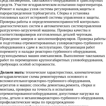
средствизмерений, такелажного оборудования и транспортных
средств. Участие вгидравлическом испытании парогенератора.
Ремонт и наладка узлов системы регулирования,защиты и
парораспределения турбоагрегата. Сборка и установка
топливных кассет истержней системы управления и защиты.
Проверка работы и определениенеисправностей контрольно-
диагностических систем и автоматических системуправления
разгрузочно-загрузочной машины. Проверка качества и
соответствияразмеров изготовленных деталей чертежам.
Проведение замеров и заполнениеформуляров. Проверка работы
и подготовка отремонтированных узловреакторно-турбинного
оборудования к сдаче в эксплуатацию. Организация работ
поремонту и наладке реакторно-турбинного оборудования,
грузоподъемных машин имеханизмов. Выполнение такелажных
работ по перемещению крупногабаритных узловоборудования,
требующих особой осторожности.
Должен знать:
технические характеристики, кинематические
игидравлические схемы ремонтируемых основного и
вспомогательногореакторно-турбинного оборудования,
агрегатов и машин; способы демонтажа,ремонта, сборки и
монтажа, проверки на точность и испытания
отремонтированногооборудования; допустимые нагрузки на
узлы, детали и механизмыреакторно-турбинного оборудования,
профилактические меры по предупреждению