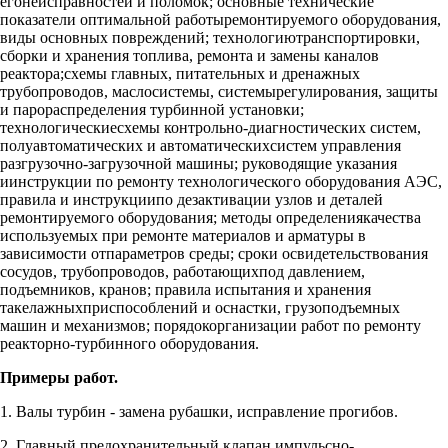
егонеисправностей и поломок; основные технические
показатели оптимальной работыремонтируемого оборудования,
виды основных повреждений; технологиютранспортировки,
сборки и хранения топлива, ремонта и замены каналов
реактора;схемы главных, питательных и дренажных
трубопроводов, маслосистемы, системырегулирования, защиты
и парораспределения турбинной установки;
технологическиесхемы контрольно-диагностических систем,
полуавтоматических и автоматическихсистем управления
разгрузочно-загрузочной машины; руководящие указания
иинструкции по ремонту технологического оборудования АЭС,
правила и инструкциипо дезактивации узлов и деталей
ремонтируемого оборудования; методы определениякачества
используемых при ремонте материалов и арматуры в
зависимости отпараметров среды; сроки освидетельствования
сосудов, трубопроводов, работающихпод давлением,
подъемников, кранов; правила испытания и хранения
такелажныхприспособлений и оснастки, грузоподъемных
машин и механизмов; порядокорганизации работ по ремонту
реакторно-турбинного оборудования.
Примеры работ.
1. Валы турбин - замена рубашки, исправление прогибов.
2. Главный предохранительный клапан импульсно-