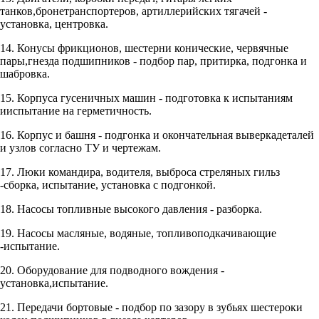
танков,бронетранспортеров, артиллерийских тягачей -
установка, центровка.
14. Конусы фрикционов, шестерни конические, червячные
пары,гнезда подшипников - подбор пар, притирка, подгонка и
шабровка.
15. Корпуса гусеничных машин - подготовка к испытаниям
ииспытание на герметичность.
16. Корпус и башня - подгонка и окончательная выверкадеталей
и узлов согласно ТУ и чертежам.
17. Люки командира, водителя, выброса стреляных гильз
-сборка, испытание, установка с подгонкой.
18. Насосы топливные высокого давления - разборка.
19. Насосы масляные, водяные, топливоподкачивающие
-испытание.
20. Оборудование для подводного вождения -
установка,испытание.
21. Передачи бортовые - подбор по зазору в зубьях шестероки