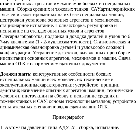
ответственных агрегатов имеханизмов боевых и специальных
машин. Сборка средних и тяжелых танков, САУ,артиллерийских
тягачей и смонтированных на их базе специальных машин,
центровкаи установка основных агрегатов и механизмов,
стационарное испытание. Полнаясборка, регулировка и
испытание на стендах опытных узлов и агрегатов.
Слесарнаяобработка, подгонка и доводка деталей и узлов по 6 -
7-му квалитетам (1 - 2-муклассам точности). Статистическая и
динамическая балансировка деталей и узловособо сложной
конфигурации. Устранение дефектов, выявленных при сборке
ииспытании основных агрегатов, механизмов и машин. Сдача
машин ОТК с оформлениемсдаточных документов.
Должен знать:
конструктивные особенности боевых
испециальных машин всех моделей, их технические и
эксплуатационныехарактеристики; устройство, принцип
действия; назначение опытных агрегатов имашин; технические
условия и инструкции на сборку и испытание средних и
тяжелыхтанков и САУ; основы технологии металлов; устройство
испытательных стендов;порядок сдачи машин ОТК.
Примерыработ
1. Автоматы давления типа АДУ-2с - сборка, испытание.