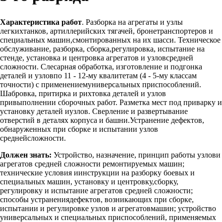
Характеристика работ
. Разборка на агрегаты и узлы
легкихтанков, артиллерийских тягачей, бронетранспортеров и
специальных машин,смонтированных на их шасси. Техническое
обслуживание, разборка, сборка,регулировка, испытание на
стенде, установка и центровка агрегатов и узловсредней
сложности. Слесарная обработка, изготовление и подгонка
деталей и узловпо 11 - 12-му квалитетам (4 - 5-му классам
точности) с применениемуниверсальных приспособлений.
Шабровка, притирка и рихтовка деталей и узлов
привыполнении сборочных работ. Разметка мест под приварку и
установку деталей иузлов. Сверление и развертывание
отверстий в деталях корпуса и башни.Устранение дефектов,
обнаруженных при сборке и испытании узлов
среднейсложности.
Должен знать:
Устройство, назначение, принцип работы узлови
агрегатов средней сложности ремонтируемых машин;
технические условия иинструкции на разборку боевых и
специальных машин, установку и центровку,сборку,
регулировку и испытание агрегатов средней сложности;
способы устранениядефектов, возникающих при сборке,
испытании и регулировке узлов и агрегатовмашин; устройство
универсальных и специальных приспособлений, применяемых