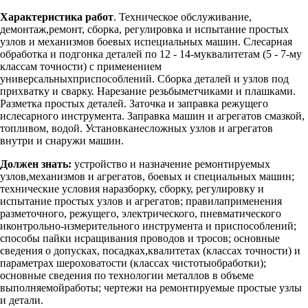
Характеристика работ
. Техническое обслуживание,
демонтаж,ремонт, сборка, регулировка и испытание простых
узлов и механизмов боевых испециальных машин. Слесарная
обработка и подгонка деталей по 12 - 14-муквалитетам (5 - 7-му
классам точности) с применением
универсальныхприспособлений. Сборка деталей и узлов под
прихватку и сварку. Нарезание резьбыметчиками и плашками.
Разметка простых деталей. Заточка и заправка режущего
ислесарного инструмента. Заправка машин и агрегатов смазкой,
топливом, водой. Установканесложных узлов и агрегатов
внутри и снаружи машин.
Должен знать:
устройство и назначение ремонтируемых
узлов,механизмов и агрегатов, боевых и специальных машин;
технические условия наразборку, сборку, регулировку и
испытание простых узлов и агрегатов; правилаприменения
разметочного, режущего, электрического, пневматического
иконтрольно-измерительного инструмента и приспособлений;
способы пайки исращивания проводов и тросов; основные
сведения о допусках, посадках,квалитетах (классах точности) и
параметрах шероховатости (классах чистотыобработки);
основные сведения по технологии металлов в объеме
выполняемойработы; чертежи на ремонтируемые простые узлы
и детали.