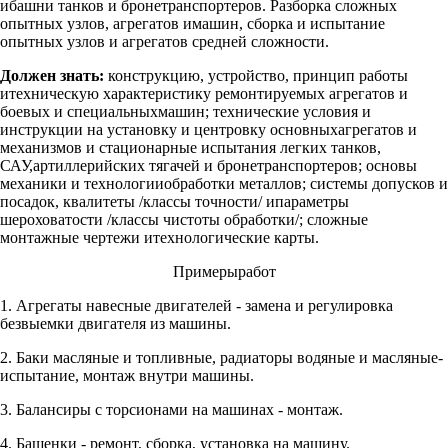
ибашни танков и бронетранспортеров. Разборка сложных
опытных узлов, агрегатов имашин, сборка и испытание
опытных узлов и агрегатов средней сложности.
Должен знать:
конструкцию, устройство, принцип работы
итехническую характеристику ремонтируемых агрегатов и
боевых и специальныхмашин; технические условия и
инструкции на установку и центровку основныхагрегатов и
механизмов и стационарные испытания легких танков,
САУ,артиллерийских тягачей и бронетранспортеров; основы
механики и технологииобработки металлов; системы допусков и
посадок, квалитеты /классы точности/ ипараметры
шероховатости /классы чистоты обработки/; сложные
монтажные чертежи итехнологические карты.
Примерыработ
1. Агрегаты навесные двигателей - замена и регулировка
безвыемки двигателя из машины.
2. Баки масляные и топливные, радиаторы водяные и масляные-
испытание, монтаж внутри машины.
3. Балансиры с торсионами на машинах - монтаж.
4. Башенки - ремонт, сборка, установка на машину.