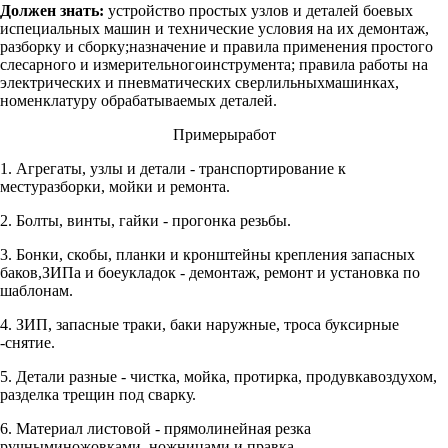
Должен знать:
устройство простых узлов и деталей боевых
испециальных машин и технические условия на их демонтаж,
разборку и сборку;назначение и правила применения простого
слесарного и измерительногоинструмента; правила работы на
электрических и пневматических сверлильныхмашинках,
номенклатуру обрабатываемых деталей.
Примерыработ
1. Агрегаты, узлы и детали - транспортирование к
местуразборки, мойки и ремонта.
2. Болты, винты, гайки - прогонка резьбы.
3. Бонки, скобы, планки и кронштейны крепления запасных
баков,ЗИПа и боеукладок - демонтаж, ремонт и установка по
шаблонам.
4. ЗИП, запасные траки, баки наружные, троса буксирные
-снятие.
5. Детали разные - чистка, мойка, протирка, продувкавоздухом,
разделка трещин под сварку.
6. Материал листовой - прямолинейная резка
ручныминожовками, ножницами и правка.