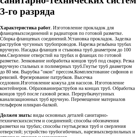
3-го разряда
Характеристика работ
. Изготовление прокладок для
фланцевыхсоединений и радиаторов по готовой разметке.
Сборка фланцевых соединений.Установка прокладок. Заделка
раструбов чугунных трубопроводов. Нарезка резьбына трубах
вручную. Насадка фланцев и стыковка труб диаметром до 100
мм.Сверление отверстий на трубах и фланцах по готовой
разметке. Зенкование иобработка концов труб под сварку. Резка
вручную стальных и полимерных труб.Гнутье труб диаметром
до 80 мм. Вырубка "окон" прессом.Комплектование сифонов и
ревизий. Фрезерование патрубков. Высечка
седловин.Изготовление кожуха для насосов. Изготовление
контейнеров. Образованиераструбов на концах труб. Обработка
концов труб после газовой резки. Перерубкачугунных
канализационных труб вручную. Перемещение материалов
тельфером иликран-балкой.
Должен знать:
виды основных деталей санитарно-
техническихсистем и соединений; способы обозначения
разметки на трубах; способы гнутья,резки труб и сверления
отверстий; устройство трубогибочных, нарезныхсверлильных и