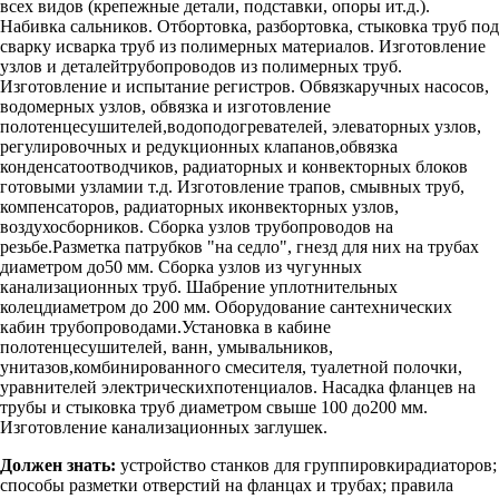
всех видов (крепежные детали, подставки, опоры ит.д.).
Набивка сальников. Отбортовка, разбортовка, стыковка труб под
сварку исварка труб из полимерных материалов. Изготовление
узлов и деталейтрубопроводов из полимерных труб.
Изготовление и испытание регистров. Обвязкаручных насосов,
водомерных узлов, обвязка и изготовление
полотенцесушителей,водоподогревателей, элеваторных узлов,
регулировочных и редукционных клапанов,обвязка
конденсатоотводчиков, радиаторных и конвекторных блоков
готовыми узламии т.д. Изготовление трапов, смывных труб,
компенсаторов, радиаторных иконвекторных узлов,
воздухосборников. Сборка узлов трубопроводов на
резьбе.Разметка патрубков "на седло", гнезд для них на трубах
диаметром до50 мм. Сборка узлов из чугунных
канализационных труб. Шабрение уплотнительных
колецдиаметром до 200 мм. Оборудование сантехнических
кабин трубопроводами.Установка в кабине
полотенцесушителей, ванн, умывальников,
унитазов,комбинированного смесителя, туалетной полочки,
уравнителей электрическихпотенциалов. Насадка фланцев на
трубы и стыковка труб диаметром свыше 100 до200 мм.
Изготовление канализационных заглушек.
Должен знать:
устройство станков для группировкирадиаторов;
способы разметки отверстий на фланцах и трубах; правила