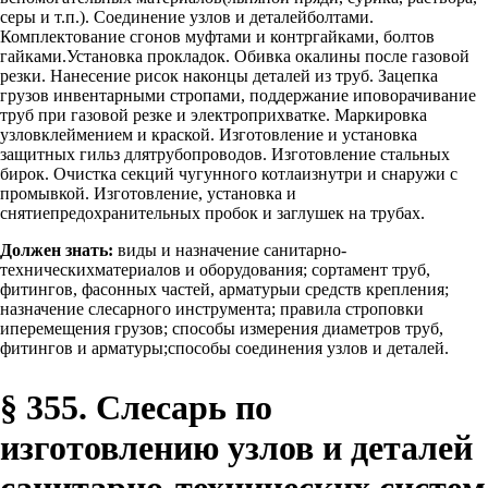
серы и т.п.). Соединение узлов и деталейболтами.
Комплектование сгонов муфтами и контргайками, болтов
гайками.Установка прокладок. Обивка окалины после газовой
резки. Нанесение рисок наконцы деталей из труб. Зацепка
грузов инвентарными стропами, поддержание иповорачивание
труб при газовой резке и электроприхватке. Маркировка
узловклеймением и краской. Изготовление и установка
защитных гильз длятрубопроводов. Изготовление стальных
бирок. Очистка секций чугунного котлаизнутри и снаружи с
промывкой. Изготовление, установка и
снятиепредохранительных пробок и заглушек на трубах.
Должен знать:
виды и назначение санитарно-
техническихматериалов и оборудования; сортамент труб,
фитингов, фасонных частей, арматурыи средств крепления;
назначение слесарного инструмента; правила строповки
иперемещения грузов; способы измерения диаметров труб,
фитингов и арматуры;способы соединения узлов и деталей.
§ 355. Слесарь по
изготовлению узлов и деталей
санитарно-технических систем