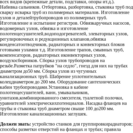
всех видов (крепежные детали, подставки, опоры ит.д.).
Набивка сальников. Отбортовка, разбортовка, стыковка труб под
сварку исварка труб из полимерных материалов. Изготовление
узлов и деталейтрубопроводов из полимерных труб.
Изготовление и испытание регистров. Обвязкаручных насосов,
водомерных узлов, обвязка и изготовление
полотенцесушителей,водоподогревателей, элеваторных узлов,
регулировочных и редукционных клапанов,обвязка
конденсатоотводчиков, радиаторных и конвекторных блоков
готовыми узламии т.д. Изготовление трапов, смывных труб,
компенсаторов, радиаторных иконвекторных узлов,
воздухосборников. Сборка узлов трубопроводов на
резьбе.Разметка патрубков "на седло", гнезд для них на трубах
диаметром до50 мм. Сборка узлов из чугунных
канализационных труб. Шабрение уплотнительных
колецдиаметром до 200 мм. Оборудование сантехнических
кабин трубопроводами.Установка в кабине
полотенцесушителей, ванн, умывальников,
унитазов,комбинированного смесителя, туалетной полочки,
уравнителей электрическихпотенциалов. Насадка фланцев на
трубы и стыковка труб диаметром свыше 100 до200 мм.
Изготовление канализационных заглушек.
Должен знать:
устройство станков для группировкирадиаторов;
способы разметки отверстий на фланцах и трубах; правила