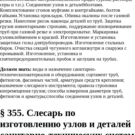
серы и т.п.). Соединение узлов и деталейболтами.
Комплектование сгонов муфтами и контргайками, болтов
гайками.Установка прокладок. Обивка окалины после газовой
резки. Нанесение рисок наконцы деталей из труб. Зацепка
грузов инвентарными стропами, поддержание иповорачивание
труб при газовой резке и электроприхватке. Маркировка
узловклеймением и краской. Изготовление и установка
защитных гильз длятрубопроводов. Изготовление стальных
бирок. Очистка секций чугунного котлаизнутри и снаружи с
промывкой. Изготовление, установка и
снятиепредохранительных пробок и заглушек на трубах.
Должен знать:
виды и назначение санитарно-
техническихматериалов и оборудования; сортамент труб,
фитингов, фасонных частей, арматурыи средств крепления;
назначение слесарного инструмента; правила строповки
иперемещения грузов; способы измерения диаметров труб,
фитингов и арматуры;способы соединения узлов и деталей.
§ 355. Слесарь по
изготовлению узлов и деталей
санитарно-технических систем