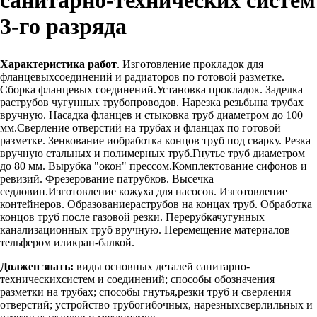
3-го разряда
Характеристика работ
. Изготовление прокладок для
фланцевыхсоединений и радиаторов по готовой разметке.
Сборка фланцевых соединений.Установка прокладок. Заделка
раструбов чугунных трубопроводов. Нарезка резьбына трубах
вручную. Насадка фланцев и стыковка труб диаметром до 100
мм.Сверление отверстий на трубах и фланцах по готовой
разметке. Зенкование иобработка концов труб под сварку. Резка
вручную стальных и полимерных труб.Гнутье труб диаметром
до 80 мм. Вырубка "окон" прессом.Комплектование сифонов и
ревизий. Фрезерование патрубков. Высечка
седловин.Изготовление кожуха для насосов. Изготовление
контейнеров. Образованиераструбов на концах труб. Обработка
концов труб после газовой резки. Перерубкачугунных
канализационных труб вручную. Перемещение материалов
тельфером иликран-балкой.
Должен знать:
виды основных деталей санитарно-
техническихсистем и соединений; способы обозначения
разметки на трубах; способы гнутья,резки труб и сверления
отверстий; устройство трубогибочных, нарезныхсверлильных и