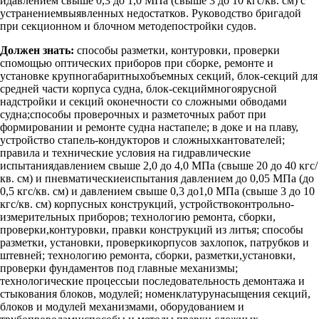
идавлением свыше 0,3 до 1,0 МПа (свыше 3 до 10 кгс/кв. см) с
устранениемвыявленных недостатков. Руководство бригадой
при секционном и блочном методепостройки судов.
Должен знать:
способы разметки, контуровки, проверки
спомощью оптических приборов при сборке, ремонте и
установке крупногабаритныхобъемных секций, блок-секций для
средней части корпуса судна, блок-секциймногоярусной
надстройки и секций оконечности со сложными обводами
судна;способы проверочных и разметочных работ при
формировании и ремонте судна настапеле; в доке и на плаву,
устройство стапель-кондукторов и сложныхкантователей;
правила и технические условия на гидравлические
испытаниядавлением свыше 2,0 до 4,0 МПа (свыше 20 до 40 кгс/
кв. см) и пневматическиеиспытания давлением до 0,05 МПа (до
0,5 кгс/кв. см) и давлением свыше 0,3 до1,0 МПа (свыше 3 до 10
кгс/кв. см) корпусных конструкций, устройствоконтрольно-
измерительных приборов; технологию ремонта, сборки,
проверки,контуровки, правки конструкций из литья; способы
разметки, установки, проверкикорпусов захлопок, патрубков и
штевней; технологию ремонта, сборки, разметки,установки,
проверки фундаментов под главные механизмы;
технологические процессыи последовательность демонтажа и
стыкования блоков, модулей; номенклатурунасыщения секций,
блоков и модулей механизмами, оборудованием и