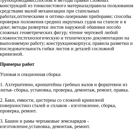
трубопроводами;способы и методы правки сложных
конструкций из тонколистового материала;правила пользования
средствами малой механизации при стапельных
работах,оптическими и оптико-лазерными приборами; способы
проверки положения средних икрупных судов на стапеле и в
доке; методы развертки листов наружной обшивки иособо
сложных геометрических фигур; чтение чертежей любой
сложности;технологическую и техническую документацию на
выполняемую работу; конструкциюкорпуса; правила разметки и
последовательность гибки листов и деталей сосложной
кривизной.
Примеры работ
Узловая и секционная сборка:
1. Ахтерштевни, кронштейны гребных валов и форштевни из
литья- сборка, установка, проверка, демонтаж, ремонт, правка.
2. Баки, емкости, цистерны со сложной кривизной
поверхностииз сталей и сплавов - изготовление, сборка,
проверка, ремонт.
3. Башни и рамы черпаковые земснарядов -
изготовление,установка, демонтаж, ремонт.