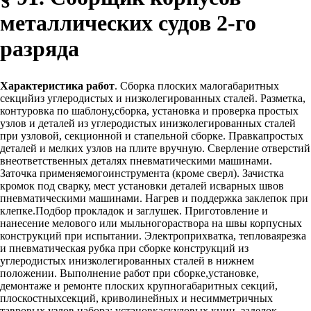
металлических судов 2-го
разряда
Характеристика работ
. Сборка плоских малогабаритных
секцийиз углеродистых и низколегированных сталей. Разметка,
контуровка по шаблону,сборка, установка и проверка простых
узлов и деталей из углеродистых инизколегированных сталей
при узловой, секционной и стапельной сборке. Правкапростых
деталей и мелких узлов на плите вручную. Сверление отверстий
внеответственных деталях пневматическими машинами.
Заточка применяемогоинструмента (кроме сверл). Зачистка
кромок под сварку, мест установки деталей исварных швов
пневматическими машинами. Нагрев и поддержка заклепок при
клепке.Подбор прокладок и заглушек. Приготовление и
нанесение мелового или мыльногораствора на швы корпусных
конструкций при испытании. Электроприхватка, тепловаярезка
и пневматическая рубка при сборке конструкций из
углеродистых инизколегированных сталей в нижнем
положении. Выполнение работ при сборке,установке,
демонтаже и ремонте плоских крупногабаритных секций,
плоскостныхсекций, криволинейных и несимметричных
тавровых узлов набора; установкаскуловых книц, заделок,