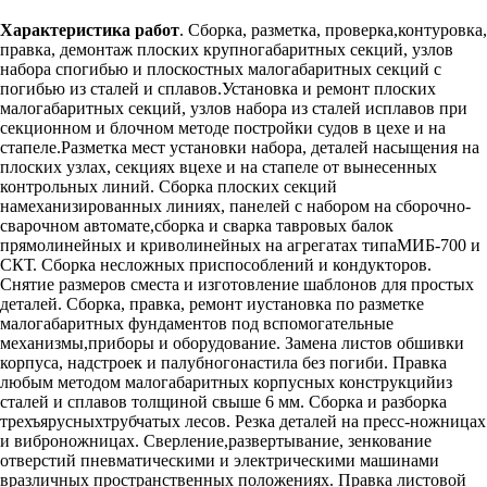
Характеристика работ
. Сборка, разметка, проверка,контуровка,
правка, демонтаж плоских крупногабаритных секций, узлов
набора спогибью и плоскостных малогабаритных секций с
погибью из сталей и сплавов.Установка и ремонт плоских
малогабаритных секций, узлов набора из сталей исплавов при
секционном и блочном методе постройки судов в цехе и на
стапеле.Разметка мест установки набора, деталей насыщения на
плоских узлах, секциях вцехе и на стапеле от вынесенных
контрольных линий. Сборка плоских секций
намеханизированных линиях, панелей с набором на сборочно-
сварочном автомате,сборка и сварка тавровых балок
прямолинейных и криволинейных на агрегатах типаМИБ-700 и
СКТ. Сборка несложных приспособлений и кондукторов.
Снятие размеров сместа и изготовление шаблонов для простых
деталей. Сборка, правка, ремонт иустановка по разметке
малогабаритных фундаментов под вспомогательные
механизмы,приборы и оборудование. Замена листов обшивки
корпуса, надстроек и палубногонастила без погиби. Правка
любым методом малогабаритных корпусных конструкцийиз
сталей и сплавов толщиной свыше 6 мм. Сборка и разборка
трехъярусныхтрубчатых лесов. Резка деталей на пресс-ножницах
и виброножницах. Сверление,развертывание, зенкование
отверстий пневматическими и электрическими машинами
вразличных пространственных положениях. Правка листовой