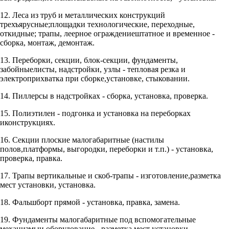
12. Леса из труб и металлических конструкций
трехъярусные;площадки технологические, переходные,
откидные; трапы, леерное ограждениештатное и временное -
сборка, монтаж, демонтаж.
13. Переборки, секции, блок-секции, фундаменты,
забойныелисты, надстройки, узлы - тепловая резка и
электроприхватка при сборке,установке, стыковании.
14. Пиллерсы в надстройках - сборка, установка, проверка.
15. Полиэтилен - подгонка и установка на переборках
иконструкциях.
16. Секции плоские малогабаритные (настилы
полов,платформы, выгородки, переборки и т.п.) - установка,
проверка, правка.
17. Трапы вертикальные и скоб-трапы - изготовление,разметка
мест установки, установка.
18. Фальшборт прямой - установка, правка, замена.
19. Фундаменты малогабаритные под вспомогательные
механизмыи оборудование - разметка мест установки,