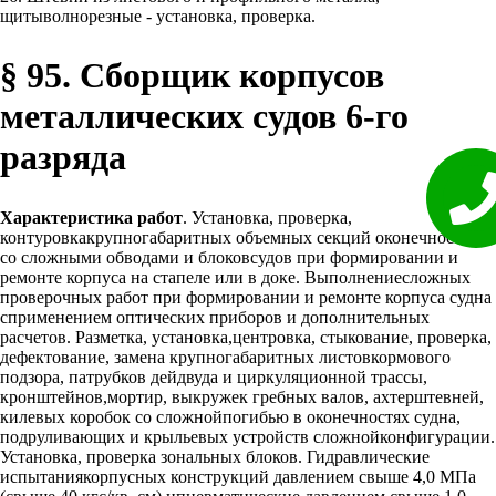
щитыволнорезные - установка, проверка.
§ 95. Сборщик корпусов
металлических судов 6-го
разряда
Характеристика работ
. Установка, проверка,
контуровкакрупногабаритных объемных секций оконечностей
со сложными обводами и блоковсудов при формировании и
ремонте корпуса на стапеле или в доке. Выполнениесложных
проверочных работ при формировании и ремонте корпуса судна
сприменением оптических приборов и дополнительных
расчетов. Разметка, установка,центровка, стыкование, проверка,
дефектование, замена крупногабаритных листовкормового
подзора, патрубков дейдвуда и циркуляционной трассы,
кронштейнов,мортир, выкружек гребных валов, ахтерштевней,
килевых коробок со сложнойпогибью в оконечностях судна,
подруливающих и крыльевых устройств сложнойконфигурации.
Установка, проверка зональных блоков. Гидравлические
испытаниякорпусных конструкций давлением свыше 4,0 МПа