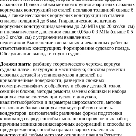
сложности.Правка любым методом крупногабаритных сложных
корпусных конструкций из сталей исплавов толщиной свыше 6
мм, а также несложных корпусных конструкций из сталейи
сплавов толщиной до 6 мм. Гидравлические испытания
корпусных конструкцийдавлением до 2,0 МПа (до 20 кгс/кв. см)
и пневматические давлением свыше 0,05до 0,3 МПа (свыше 0,5
до 3 кгс/кв. см) с устранением выявленных
недостатков.Выполнение клепальных и чеканочных работ на
ответственных конструкциях.Формирование судового поезда.
Обслуживание вывода и спуска судов.
Должен знать:
разбивку теоретического чертежа корпуса
суднана плазе - натурную и масштабную; способы разметки
сложных деталей и установкиузлов и деталей на
криволинейные поверхности; развертки сложных
геометрическихфигур; обработку и сборку деталей, узлов,
секций и блоков; методы ремонта,замены обшивки и набора
корпуса судна; систему припусков и допусков,
квалитетыобработки и параметры шероховатости, методы
стыкования блоков корпуса судна;устройство стапель-
кондукторов, кантователей; различные формы подготовки
кромокпод сварку; способы выполнения проверочных работ;
причины возникновениясварочных деформаций и способы их
предупреждения; способы правки сварных иклепаных
конструкций любым методом; основные правила Регистра