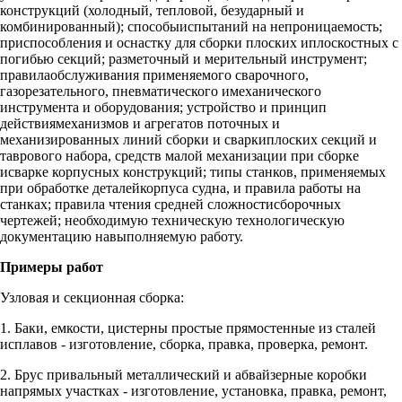
конструкций (холодный, тепловой, безударный и
комбинированный); способыиспытаний на непроницаемость;
приспособления и оснастку для сборки плоских иплоскостных с
погибью секций; разметочный и мерительный инструмент;
правилаобслуживания применяемого сварочного,
газорезательного, пневматического имеханического
инструмента и оборудования; устройство и принцип
действиямеханизмов и агрегатов поточных и
механизированных линий сборки и сваркиплоских секций и
таврового набора, средств малой механизации при сборке
исварке корпусных конструкций; типы станков, применяемых
при обработке деталейкорпуса судна, и правила работы на
станках; правила чтения средней сложностисборочных
чертежей; необходимую техническую технологическую
документацию навыполняемую работу.
Примеры работ
Узловая и секционная сборка:
1. Баки, емкости, цистерны простые прямостенные из сталей
исплавов - изготовление, сборка, правка, проверка, ремонт.
2. Брус привальный металлический и абвайзерные коробки
напрямых участках - изготовление, установка, правка, ремонт,