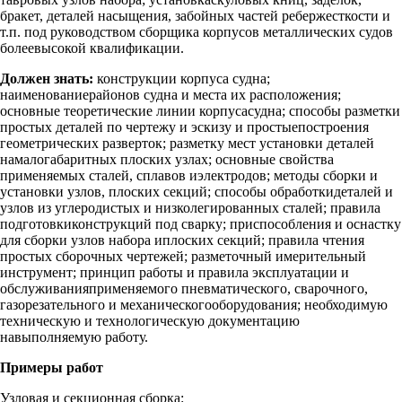
бракет, деталей насыщения, забойных частей ребержесткости и
т.п. под руководством сборщика корпусов металлических судов
болеевысокой квалификации.
Должен знать:
конструкции корпуса судна;
наименованиерайонов судна и места их расположения;
основные теоретические линии корпусасудна; способы разметки
простых деталей по чертежу и эскизу и простыепостроения
геометрических разверток; разметку мест установки деталей
намалогабаритных плоских узлах; основные свойства
применяемых сталей, сплавов иэлектродов; методы сборки и
установки узлов, плоских секций; способы обработкидеталей и
узлов из углеродистых и низколегированных сталей; правила
подготовкиконструкций под сварку; приспособления и оснастку
для сборки узлов набора иплоских секций; правила чтения
простых сборочных чертежей; разметочный имерительный
инструмент; принцип работы и правила эксплуатации и
обслуживанияприменяемого пневматического, сварочного,
газорезательного и механическогооборудования; необходимую
техническую и технологическую документацию
навыполняемую работу.
Примеры работ
Узловая и секционная сборка: