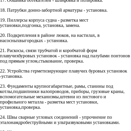
17. Обшивка обтекателей - шлифовка и полировка.
18. Патрубки донно-забортной арматуры - установка.
19. Пиллерсы корпуса судна - разметка мест
установки,подгонка, установка, замена.
20. Подкрепления в районе люков, на настилах, в
насосныхвыгородках - установка.
21. Раскосы, связи трубчатой и коробчатой форм
плавучихбуровых установок - установка над палубами понтонов
под прямым углом,стыкование, проверка.
22. Устройства герметизирующие плавучих буровых установок
-установка.
23. Фундаменты крупногабаритные, рамы, станины под
котлы,подшипники валопроводов, приборы, грузовые краны,
вспомогательные механизмы,штевни из листового и
профильного металла - разметка мест установки,
установка,проверка.
24. Швы сварные угловых соединений - упрочнение по
эталонамдробеструйными и ультразвуковыми установками.