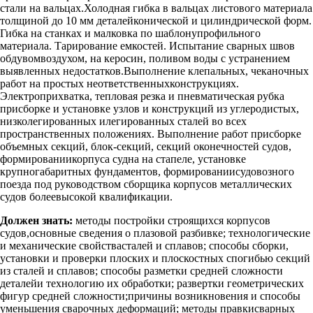
стали на вальцах.Холодная гибка в вальцах листового материала
толщиной до 10 мм деталейконической и цилиндрической форм.
Гибка на станках и малковка по шаблонупрофильного
материала. Тарирование емкостей. Испытание сварных швов
обдувомвоздухом, на керосин, поливом воды с устранением
выявленных недостатков.Выполнение клепальных, чеканочных
работ на простых неответственныхконструкциях.
Электроприхватка, тепловая резка и пневматическая рубка
присборке и установке узлов и конструкций из углеродистых,
низколегированных илегированных сталей во всех
пространственных положениях. Выполнение работ присборке
объемных секций, блок-секций, секций оконечностей судов,
формированиикорпуса судна на стапеле, установке
крупногабаритных фундаментов, формированиисудовозного
поезда под руководством сборщика корпусов металлических
судов болеевысокой квалификации.
Должен знать:
методы постройки строящихся корпусов
судов,основные сведения о плазовой разбивке; технологические
и механические свойствасталей и сплавов; способы сборки,
установки и проверки плоских и плоскостных спогибью секций
из сталей и сплавов; способы разметки средней сложности
деталейи технологию их обработки; развертки геометрических
фигур средней сложности;причины возникновения и способы
уменьшения сварочных деформаций; методы правкисварных