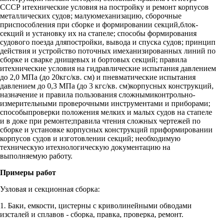
СССР итехнические условия на постройку и ремонт корпусов
металлических судов; малуюмеханизацию, сборочные
приспособления при сборке и формировании секций,блок-
секций и установку их на стапеле; способы формирования
судового поезда дляпостройки, вывода и спуска судов; принцип
действия и устройство поточных имеханизированных линий по
сборке и сварке днищевых и бортовых секций; правила
итехнические условия на гидравлические испытания давлением
до 2,0 МПа (до 20кгс/кв. см) и пневматические испытания
давлением до 0,3 МПа (до 3 кгс/кв. см)корпусных конструкций,
назначение и правила пользования сложнымиконтрольно-
измерительными проверочными инструментами и приборами;
способыпроверки положения мелких и малых судов на стапеле
и в доке при ремонте;правила чтения сложных чертежей по
сборке и установке корпусных конструкций приформировании
корпусов судов и изготовлении секций; необходимую
техническую итехнологическую документацию на
выполняемую работу.
Примеры работ
Узловая и секционная сборка:
1. Баки, емкости, цистерны с криволинейными обводами
изсталей и сплавов - сборка, правка, проверка, ремонт.