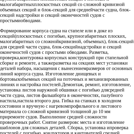
малогабаритныхплоскостных секций со сложной кривизной
объемных секций и блок-секций для среднейчасти судна, блок-
секций надстройки и секций оконечностей судов с
простымиобводами.
Формирование корпуса судна на стапеле или в доке из
секций(плоскостных с погибью, крупногабаритных плоских,
малогабаритных со сложнойкривизной, объемных), блок-секций
для средней части судна, блок-секцийнадстройки и секций
оконечностей судов с простыми обводами. Разметка,
проверка,контуровка корпусных конструкций при стапельной
сборке и ремонте, а такжеразметка на секциях мест установки
деталей набора, насыщения с вынесениемразмеров от основных
линий корпуса судна. Изготовление днищевых и
бортовыхобъемных секций на поточных и механизированных
линиях и настройка постелей.Демонтаж, ремонт, изготовление,
установка листов наружной обшивки с погибью длясредней
части судна, листов фальшборта в оконечностях, палубного
настила,настила второго дна. Гибка на станках в холодном
состоянии и вручную с нагревомпрофильного и листового
материала со сложной кривизной толщиной до 10 мм
приремонте судов. Выполнение средней сложности
проверочных работ. Снятие размеровс места и изготовление
шаблонов для сложных деталей. Сборка, установка ипроверка
постелей с погибью, кондукторов и кантователей средней