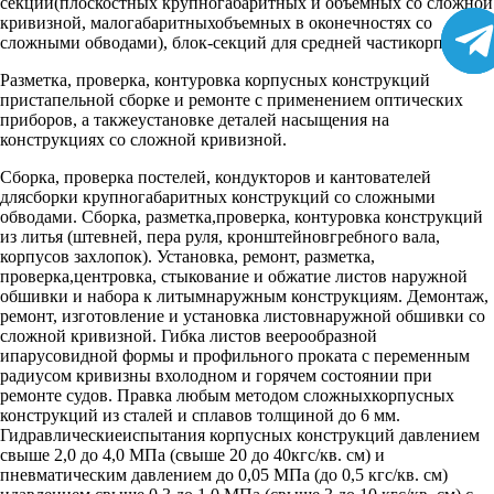
секций(плоскостных крупногабаритных и объемных со сложной
кривизной, малогабаритныхобъемных в оконечностях со
сложными обводами), блок-секций для средней частикорпуса.
Разметка, проверка, контуровка корпусных конструкций
пристапельной сборке и ремонте с применением оптических
приборов, а такжеустановке деталей насыщения на
конструкциях со сложной кривизной.
Сборка, проверка постелей, кондукторов и кантователей
длясборки крупногабаритных конструкций со сложными
обводами. Сборка, разметка,проверка, контуровка конструкций
из литья (штевней, пера руля, кронштейновгребного вала,
корпусов захлопок). Установка, ремонт, разметка,
проверка,центровка, стыкование и обжатие листов наружной
обшивки и набора к литымнаружным конструкциям. Демонтаж,
ремонт, изготовление и установка листовнаружной обшивки со
сложной кривизной. Гибка листов веерообразной
ипарусовидной формы и профильного проката с переменным
радиусом кривизны вхолодном и горячем состоянии при
ремонте судов. Правка любым методом сложныхкорпусных
конструкций из сталей и сплавов толщиной до 6 мм.
Гидравлическиеиспытания корпусных конструкций давлением
свыше 2,0 до 4,0 МПа (свыше 20 до 40кгс/кв. см) и
пневматическим давлением до 0,05 МПа (до 0,5 кгс/кв. см)