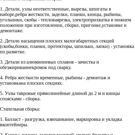
1. Детали, узлы неответственные, вырезы, шпигаты в
наборе,ребра жесткости, заделки, планки, кницы, рыбины,
угольники, скобы - тепловаярезка, электроприхватка в нижнем
положении при изготовлении, сборке, пригонке,установке и
демонтаже.
2. Детали насыщения плоских малогабаритных секций
(скобы,бонки, планки, протекторы, шпильки, лапки) - установка
по разметке.
3. Детали из алюминиевых сплавов - зачистка и
обезжириваниекромок под сварку.
4. Ребра жесткости временные, рыбины - демонтаж и
установкана плоских секциях.
5. Узлы тавровые прямолинейные длиной до 2 м и кницы
споясками - сборка.
Стапельная сборка:
1. Балласт - разгрузка, взвешивание, маркировка и укладка
вконтейнеры.
2. Кницы, планки, заделки внакрой, мелкие бракеты и