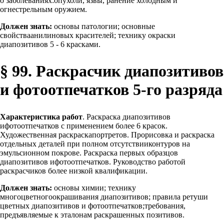
о заболеваниях:опухоли, язвы, ранение холодным и
огнестрельным оружием.
Должен знать:
основы патологии; основные
свойстваанилиновых красителей; технику окраски
диапозитивов 5 - 6 красками.
§ 99. Раскрасчик диапозитивов
и фотоотпечатков 5-го разряда
Характеристика работ
. Раскраска диапозитивов
ифотоотпечатков с применением более 6 красок.
Художественная раскраскапортретов. Прорисовка и раскраска
отдельных деталей при полном отсутствииконтуров на
эмульсионном покрове. Раскраска первых образцов
диапозитивов ифотоотпечатков. Руководство работой
раскрасчиков более низкой квалификации.
Должен знать:
основы химии; технику
многоцветногоокрашивания диапозитивов; правила ретуши
цветных диапозитивов и фотоотпечатков;требования,
предъявляемые к эталонам раскрашенных позитивов.