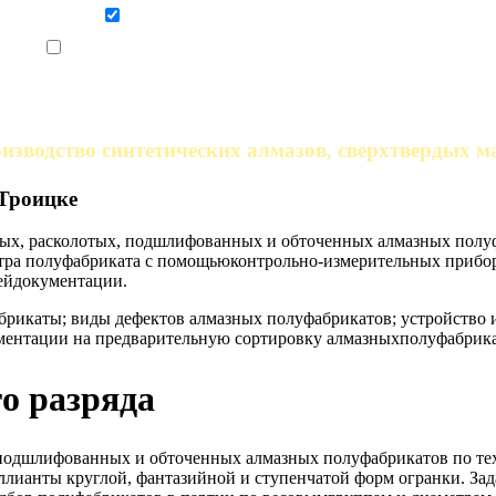
Даю согласие на обработку персональных данных
Ознакомлен, что формат обучения заочный, без отрыва от производства
изводство синтетических алмазов, сверхтвердых м
 Троицке
ых, расколотых, подшлифованных и обточенных алмазных полуф
ра полуфабриката с помощьюконтрольно-измерительных приборо
ейдокументации.
брикаты; виды дефектов алмазных полуфабрикатов; устройство 
ментации на предварительную сортировку алмазныхполуфабрика
го разряда
,подшлифованных и обточенных алмазных полуфабрикатов по те
ллианты круглой, фантазийной и ступенчатой форм огранки. За