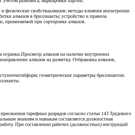
 учетом разновеса, маркировки партий.
и физические свойстваалмазов; методы влияния анизотропии
ботки алмазов в бриллианты; устройство и правила
, применяемой при сортировке алмазов.
рм огранки.Просмотр алмазов на наличие внутренних
направление алмазов на разметку. Отбраковка алмазов,
 ступенчатойформ; геометрические параметры бриллиантов;
иллианты.
 присвоения тарифных разрядов согласно статьи 143 Трудового
альным знаниям и навыкам составляется должностная
 работу. При составлении рабочих (должностных) инструкций