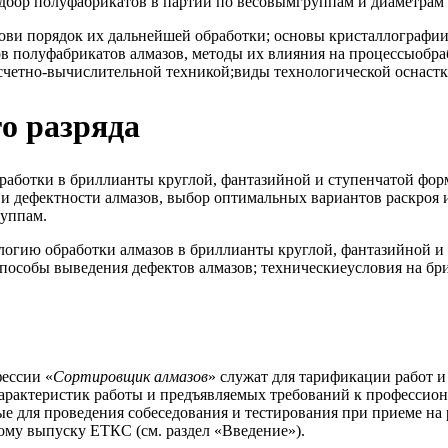
бор полуфабрикатов в партии по весовымгруппам и диаметрам с
ви порядок их дальнейшей обработки; основы кристаллографии 
ов полуфабрикатов алмазов, методы их влияния на процессыобра
етно-вычислительной техникой;виды технологической оснастки
го разряда
бработки в бриллианты круглой, фантазийной и ступенчатой фо
и дефектности алмазов, выбор оптимальных вариантов раскроя и
руппам.
огию обработки алмазов в бриллианты круглой, фантазийной и
способы выведения дефектов алмазов; техническиеусловия на бр
ессии «
Сортировщик алмазов
» служат для тарификации работ и
арактеристик работы и предъявляемых требований к профессион
ые для проведения собеседования и тестирования при приеме на
ому выпуску ЕТКС (см. раздел «Введение»).