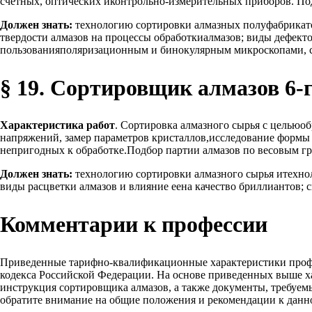
счетных, оптических иконтрольно-измерительных приборов. Под
Должен знать:
технологию сортировки алмазных полуфабрикато
твердости алмазов на процессы обработкиалмазов; виды дефект
пользованияполяризационным и бинокулярным микроскопами, сч
§ 19. Сортировщик алмазов 6-
Характеристика работ
. Сортировка алмазного сырья с цельюо
напряжений, замер параметров кристаллов,исследование формы 
непригодных к обработке.Подбор партии алмазов по весовым г
Должен знать:
технологию сортировки алмазного сырья итехнол
виды расцветки алмазов и влияние еена качество бриллиантов; 
Комментарии к профессии
Приведенные тарифно-квалификационные характеристики проф
кодекса Российской Федерации. На основе приведенных выше х
инструкция сортировщика алмазов, а также документы, требуем
обратите внимание на общие положения и рекомендации к данн