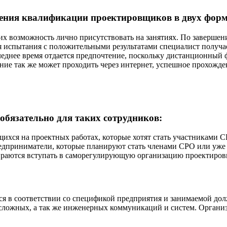
ения квалификации проектировщиков в двух форм
х возможность лично присутствовать на занятиях. По заверше
я испытания с положительными результатами специалист получ
днее время отдается предпочтение, поскольку дистанционный ф
ание так же может проходить через интернет, успешное прохожде
бязательно для таких сотрудников:
ихся на проектных работах, которые хотят стать участниками С
приниматели, которые планируют стать членами СРО или уже 
ираются вступать в саморегулирующую организацию проектиров
в соответствии со спецификой предприятия и занимаемой долж
сложных, а так же инженерных коммуникаций и систем. Организ