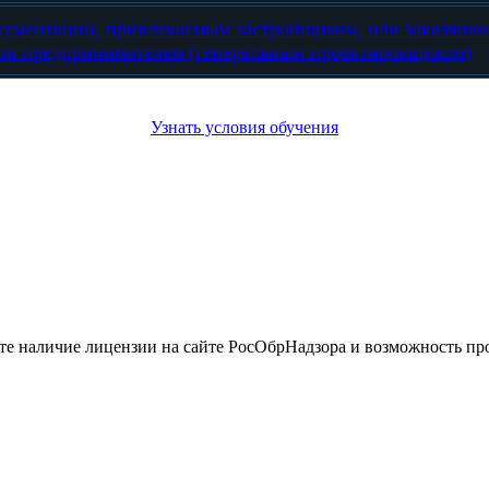
кументации, привлекаемым застройщиком, или заказчико
ым предпринимателем (генеральным проектировщиком)
Узнать условия обучения
йте наличие лицензии на сайте РосОбрНадзора и возможность 