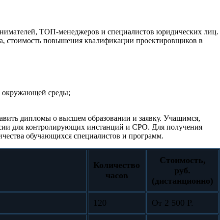
имателей, ТОП-менеджеров и специалистов юридических лиц.
са, стоимость повышения квалификации проектировщиков в
е окружающей среды;
авить дипломы о высшем образовании и заявку. Учащимся,
ссии для контролирующих инстанций и СРО. Для получения
ичества обучающихся специалистов и программ.
Стоимость,
Количество
руб.
часов
(дистанционно)
120
От 2 500 Р.