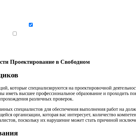
Даю согласие на обработку персональных данных
Ознакомлен, что формат обучения заочный, без отрыва от производства
ости Проектирование в Свободном
щиков
ий, которые специализируются на проектировочной деятельнос
ны иметь высшее профессиональное образование и проходить п
 прохождения различных проверок.
анных специалистов для обеспечения выполнения работ на долж
щейся организации, которая вас интересует, количество компет
алистов, поскольку их нарушение может стать причиной исключе
вания