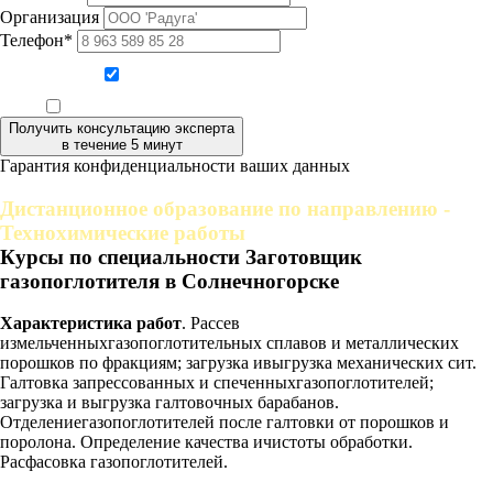
Организация
Телефон*
Даю согласие на обработку персональных данных
Ознакомлен, что формат обучения заочный, без отрыва от производства
Получить консультацию эксперта
в течение 5 минут
Гарантия конфиденциальности ваших данных
Дистанционное образование по направлению -
Технохимические работы
Курсы по специальности Заготовщик
газопоглотителя в Солнечногорске
Характеристика работ
. Рассев
измельченныхгазопоглотительных сплавов и металлических
порошков по фракциям; загрузка ивыгрузка механических сит.
Галтовка запрессованных и спеченныхгазопоглотителей;
загрузка и выгрузка галтовочных барабанов.
Отделениегазопоглотителей после галтовки от порошков и
поролона. Определение качества ичистоты обработки.
Расфасовка газопоглотителей.