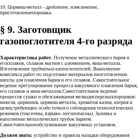
10. Цермиш-металл - дробление, измельчение,
приготовлениепорошка.
§ 9. Заготовщик
газопоглотителя 4-го разряда
Характеристика работ
. Получение металлического бария и
егосплавов, сплавов магния с алюминием, миш-металла.
Изготовление трубчатыхгазопоглотителей. Выполнение
комплекса работ по подготовке материалов иизготовлению
шихты для плавления бария и его сплавов. Самостоятельное
ведение ирегулирование процесса вакуумного плавления бария,
его сплавов и миш-металлов.Самостоятельное ведение
процессов сушки и обезгаживания мелкодисперсныхпорошков:
никеля, циркония, цермиш-металла, хроматов калия, натрия и
цезия,требующих особо точного соблюдения технологических
режимов (токсичны, взрыво- иогнеопасны). Заливка и
наполнение металлических трубок барием.
Самостоятельноеобслуживание вакуумных установок.
Должен знать:
устройство и правила наладки оборудования