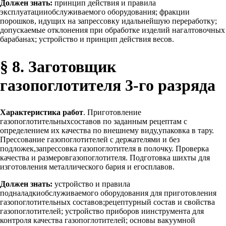
Должен знать:
принцип действия и правила
эксплуатацииобслуживаемого оборудования; фракции
порошков, идущих на запрессовку идальнейшую переработку;
допускаемые отклонения при обработке изделий нагалтовочных
барабанах; устройство и принцип действия весов.
§ 8. Заготовщик
газопоглотителя 3-го разряда
Характеристика работ
. Приготовление
газопоглотительныхсоставов по заданным рецептам с
определением их качества по внешнему виду,упаковка в тару.
Прессование газопоглотителей с держателями и без
подложек,запрессовка газопоглотителя в полочку. Проверка
качества и размеровгазопоглотителя. Подготовка шихты для
изготовления металлического бария и егосплавов.
Должен знать:
устройство и правила
подналадкиобслуживаемого оборудования для приготовления
газопоглотительных составов;рецептурный состав и свойства
газопоглотителей; устройство приборов иинструмента для
контроля качества газопоглотителей; основы вакуумной