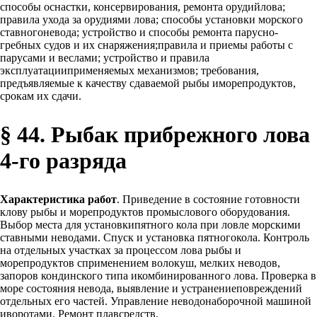
способы оснастки, консервирования, ремонта орудийлова;
правила ухода за орудиями лова; способы установки морского
ставногоневода; устройство и способы ремонта парусно-
гребных судов и их снаряжения;правила и приемы работы с
парусами и веслами; устройство и правила
эксплуатацииприменяемых механизмов; требования,
предъявляемые к качеству сдаваемой рыбы иморепродуктов,
срокам их сдачи.
§ 44. Рыбак прибрежного лова
4-го разряда
Характеристика работ
. Приведение в состояние готовности
клову рыбы и морепродуктов промыслового оборудования.
Выбор места для установкипятного кола при ловле морскими
ставными неводами. Спуск и установка пятногокола. Контроль
на отдельных участках за процессом лова рыбы и
морепродуктов сприменением волокуш, мелких неводов,
запоров кондинского типа икомбинированного лова. Проверка в
море состояния невода, выявление и устранениеповреждений
отдельных его частей. Управление неводонаборочной машиной
иворотами. Ремонт плавсредств.