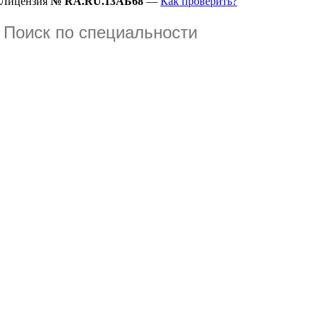
Лицензия
№ RA.RU.13АБ68
—
Как проверить?