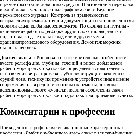
и ремонтом орудий лова иплавсредств. Притонение и переборка
орудий лова в установленные графиком сроки.Ведение
промыслового журнала. Контроль за правильностью
оформленияприемо-сдаточной документации и установленными
сроками сдачи рыбы иморепродуктов. По окончании путины -
выполнение работ по разборке орудий лова иплавсредств и
подготовке к сдаче их на склад или в другие места
храненияпромыслового оборудования. Демонтаж морских
ставных неводов.
Должен знать:
район лова и его отличительные особенности
вчасти рельефа дна, глубины, течений и видов добываемой
рыбы и морепродуктов;способы определения силы течения,
направления ветра, промера глубин;конструкции различных
орудий лова, технику их применения; устройство иназначение
снаряжения плавсредств и способы их ремонта; правила
веденияпромыслового журнала; правила оформления сдачи
рыбы и морепродуктов, сроки ихдоставки на приемные пункты.
Комментарии к профессии
Приведенные тарифно-квалификационные характеристики
профессии «
Рыбак прибрежного лова
» служат для тарификации