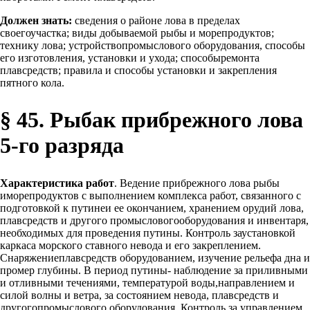
Должен знать:
сведения о районе лова в пределах
своегоучастка; виды добываемой рыбы и морепродуктов;
технику лова; устройствопромыслового оборудования, способы
его изготовления, установки и ухода; способыремонта
плавсредств; правила и способы установки и закрепления
пятного кола.
§ 45. Рыбак прибрежного лова
5-го разряда
Характеристика работ
. Ведение прибрежного лова рыбы
иморепродуктов с выполнением комплекса работ, связанного с
подготовкой к путинеи ее окончанием, хранением орудий лова,
плавсредств и другого промысловогооборудования и инвентаря,
необходимых для проведения путины. Контроль заустановкой
каркаса морского ставного невода и его закреплением.
Снаряжениеплавсредств оборудованием, изучение рельефа дна и
промер глубины. В период путины- наблюдение за приливными
и отливными течениями, температурой воды,направлением и
силой волны и ветра, за состоянием невода, плавсредств и
другогопромыслового оборудования. Контроль за управлением