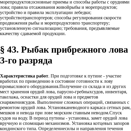
морепродуктов;основные приемы и способы работы с орудиями
лова; правила отсаживания живойрыбы и морепродуктов;
устройство и правила эксплуатации лебедки;
устройствотранспортеров; способы регулирования скорости
продвижения рыбы и морепродуктовпо транспортеру;
установленную сигнализацию; требования, предъявляемые
ккачеству сдаваемой продукции.
§ 43. Рыбак прибрежного лова
3-го разряда
Характеристика работ
. При подготовке к путине - участие
вработах по приведению в состояние готовности к лову
промыслового оборудования.Получение со склада и из других
мест хранения орудий лова, парусно-гребныхсудов, инвентаря,
такелажа, оснастки для орудий лова и предметов
снаряжениясудов. Выполнение сложных операций, связанных с
ремонтом орудий лова. Установканеводного каркаса сетных рам,
мешков и невода при лове морским ставным неводом.Спуск
судов на воду. В период путины - установка, замет орудий лова
вручную и спомощью механизмов. Установка котцевых запоров
кондинского типа. Определениесилы и направления течения