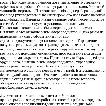
воды. Наблюдение за орудиями лова, выявление иустранение
дефектов в их работе. Участие в управлении неводонаборочной
машинойи воротами. Притонение, выборка, переборка орудий
лова под руководством рыбакаприбрежного лова более высокой
квалификации. Выливка и выпутывание рыбы иморепродуктов
из сетей. Участие в спуске и установке пятного кола.
Перевозкавыловленной рыбы и морепродуктов на судах.
Выливка и отсаживание рыбы иморепродуктов. Сдача рыбы на
приемные пункты с оформлением приемо-
сдаточныхдокументов в установленные сроки. Управление
парусно-гребными судами. Приподледном лове на закидных
неводах, ставных сетях и вентерях - вырубка лунок втолще льда
вручную и с помощью механизмов, протаскивание под льдом
орудий ловаи закрепление их. Притонение, выборка, переборка
орудий лова, выливка рыбы иморепродуктов. Управление
льдобурильным агрегатом. По окончании путины -
снятиеморского ставного невода и его частей. Вытаскивание на
берег орудий лова исудов. Участие в работах по подготовке и
сдаче на склад или в другие местахранения промыслового
оборудования в исправном состоянии с проведением
внеобходимых случаях ремонта.
Должен знать:
краткие сведения о районе лова,
правиларыболовства; устройство и способы работы с орудиями
лова; способы соединенияотдельных частей орудий лова;