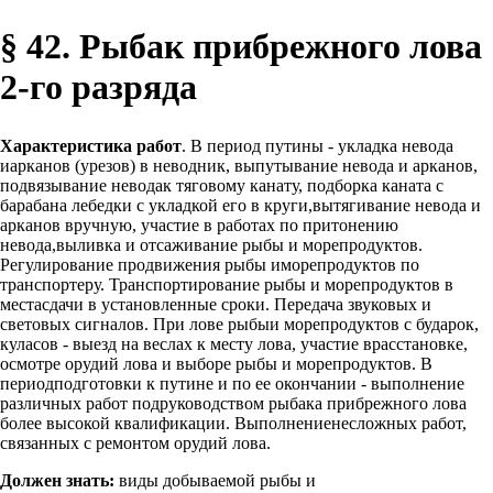
§ 42. Рыбак прибрежного лова
2-го разряда
Характеристика работ
. В период путины - укладка невода
иарканов (урезов) в неводник, выпутывание невода и арканов,
подвязывание неводак тяговому канату, подборка каната с
барабана лебедки с укладкой его в круги,вытягивание невода и
арканов вручную, участие в работах по притонению
невода,выливка и отсаживание рыбы и морепродуктов.
Регулирование продвижения рыбы иморепродуктов по
транспортеру. Транспортирование рыбы и морепродуктов в
местасдачи в установленные сроки. Передача звуковых и
световых сигналов. При лове рыбыи морепродуктов с бударок,
куласов - выезд на веслах к месту лова, участие врасстановке,
осмотре орудий лова и выборе рыбы и морепродуктов. В
периодподготовки к путине и по ее окончании - выполнение
различных работ подруководством рыбака прибрежного лова
более высокой квалификации. Выполнениенесложных работ,
связанных с ремонтом орудий лова.
Должен знать:
виды добываемой рыбы и