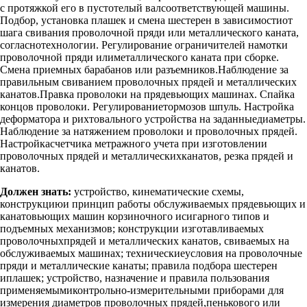
с протяжкой его в пустотелый валсоответствующей машины.
Подбор, установка плашек и смена шестерен в зависимостиот
шага свивания проволочной пряди или металлического каната,
согласнотехнологии. Регулирование ограничителей намотки
проволочной пряди илиметаллического каната при сборке.
Смена приемных барабанов или разъемников.Наблюдение за
правильным свиванием проволочных прядей и металлических
канатов.Правка проволоки на прядевьющих машинах. Спайка
концов проволоки. Регулированиетормозов шпуль. Настройка
деформатора и рихтовального устройства на заданныедиаметры.
Наблюдение за натяжением проволоки и проволочных прядей.
Настройкасчетчика метражного учета при изготовлении
проволочных прядей и металлическихканатов, резка прядей и
канатов.
Должен знать:
устройство, кинематические схемы,
конструкциюи принцип работы обслуживаемых прядевьющих и
канатовьющих машин корзиночного исигарного типов и
подъемных механизмов; конструкции изготавливаемых
проволочныхпрядей и металлических канатов, свиваемых на
обслуживаемых машинах; техническиеусловия на проволочные
пряди и металлические канаты; правила подбора шестерен
иплашек; устройство, назначение и правила пользования
применяемымиконтрольно-измерительными приборами для
измерения диаметров проволочных прядей,пенькового или