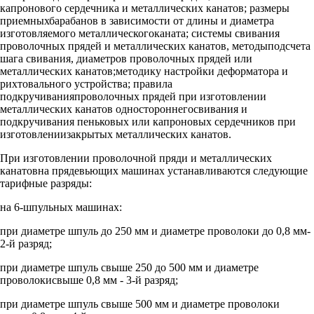
капронового сердечника и металлических канатов; размеры
приемныхбарабанов в зависимости от длины и диаметра
изготовляемого металлическогоканата; системы свивания
проволочных прядей и металлических канатов, методыподсчета
шага свивания, диаметров проволочных прядей или
металлических канатов;методику настройки деформатора и
рихтовального устройства; правила
подкручиванияпроволочных прядей при изготовлении
металлических канатов одностороннегосвивания и
подкручивания пеньковых или капроновых сердечников при
изготовлениизакрытых металлических канатов.
При изготовлении проволочной пряди и металлических
канатовна прядевьющих машинах устанавливаются следующие
тарифные разряды:
на 6-шпульных машинах:
при диаметре шпуль до 250 мм и диаметре проволоки до 0,8 мм-
2-й разряд;
при диаметре шпуль свыше 250 до 500 мм и диаметре
проволокисвыше 0,8 мм - 3-й разряд;
при диаметре шпуль свыше 500 мм и диаметре проволоки