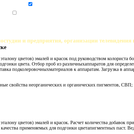
Даю согласие на обработку персональных данных
Ознакомлен, что формат обучения заочный, без отрыва от производства
остудии и предприятия, организации телевидения
ске
о эталону цветов) эмалей и красок под руководством колориста
одгонки цвета. Отбор проб из различныхаппаратов для определе
авка подколеровочныхматериалов к аппаратам. Загрузка в аппа
ные свойства неорганических и органических пигментов, СВП; п
 эталону цветов) эмалей и красок. Расчет количества добавок п
качества применяемых для подгонки цветапигментных паст. Вед