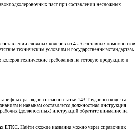
бавокподколеровочных паст при составлении несложных
рисоставлении сложных колеров из 4 - 5 составных компонентов
етствие техническим условиям и государственнымстандартам.
 колеров;технические требования на готовую продукцию и
тарифных разрядов согласно статьи 143 Трудового кодекса
знаниям и навыкам составляется должностная инструкция
и рабочих (должностных) инструкций обратите внимание на
ках ЕТКС. Найти схожие названия можно через справочник