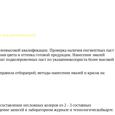
 и радиовещания
 болеевысокой квалификации. Проверка наличия пигментных паст
ния цвета и оттенка готовой продукции. Нанесение эмалей
рат подколеровочных паст по указаниюколориста более высокой
равила отборапроб; методы нанесения эмалей и красок на
рисоставлении несложных колеров из 2 - 3 составных
ение записей в лабораторном журнале и технологическойкарте.