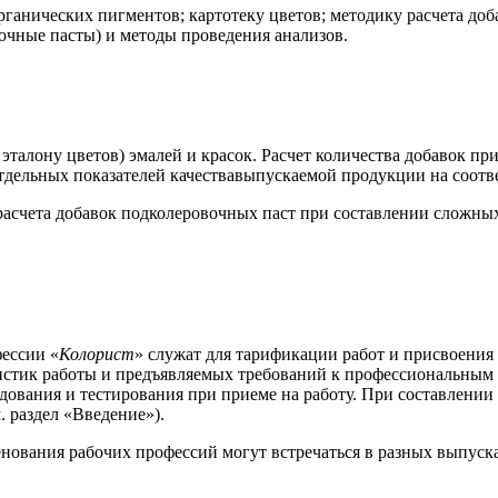
ганических пигментов; картотеку цветов; методику расчета до
очные пасты) и методы проведения анализов.
о эталону цветов) эмалей и красок. Расчет количества добавок п
дельных показателей качествавыпускаемой продукции на соотв
асчета добавок подколеровочных паст при составлении сложных
ессии «
Колорист
» служат для тарификации работ и присвоения 
стик работы и предъявляемых требований к профессиональным 
едования и тестирования при приеме на работу. При составлени
 раздел «Введение»).
енования рабочих профессий могут встречаться в разных выпус