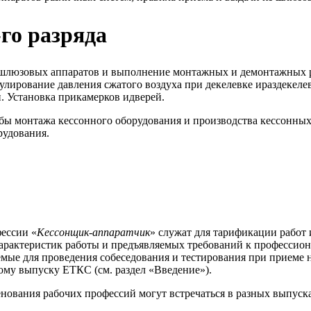
го разряда
люзовых аппаратов и выполнение монтажных и демонтажных ра
улирование давления сжатого воздуха при декелевке ираздекел
. Установка прикамерков идверей.
ы монтажа кессонного оборудования и производства кессонных 
рудования.
ессии «
Кессонщик-аппаратчик
» служат для тарификации работ 
арактеристик работы и предъявляемых требований к профессион
емые для проведения собеседования и тестирования при приеме 
ому выпуску ЕТКС (см. раздел «Введение»).
енования рабочих профессий могут встречаться в разных выпус