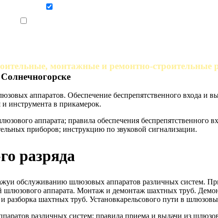
Даю согласие на обработку персональных данных
Ознакомлен, что формат обучения заочный, без отрыва от производства
роительные, монтажные и ремонтно-строительные 
 Солнечногорске
юзовых аппаратов. Обеспечение беспрепятственного входа и в
 и инструмента в прикамерок.
юзового аппарата; правила обеспечения беспрепятственного вх
ельных приборов; инструкцию по звуковой сигнализации.
го разряда
ажуи обслуживанию шлюзовых аппаратов различных систем. При
й шлюзового аппарата. Монтаж и демонтаж шахтных труб. Демон
 и разборка шахтных труб. Установкарельсового пути в шлюзовы
аратов различных систем; правила приема и выдачи из шлюзово