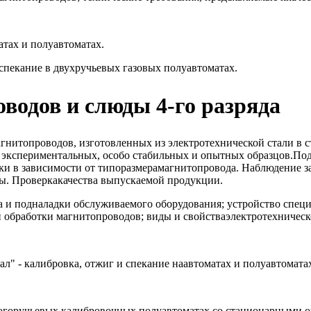
тах и полуавтоматах.
спекание в двухручьевых газовых полуавтоматах.
водов и слюды 4-го разряда
агнитопроводов, изготовленных из электротехнической стали в
экспериментальных, особо стабильных и опытных образцов.Подб
и в зависимости от типоразмерамагнитопровода. Наблюдение за
ты. Проверкакачества выпускаемой продукции.
а и подналадки обслуживаемого оборудования; устройство спе
обработки магнитопроводов; виды и свойстваэлектротехническо
л" - калибровка, отжиг и спекание наавтоматах и полуавтомата
ногоручьевых калибровочных полуавтоматах со стационарными 