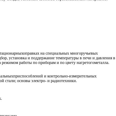
 стационарныхоправках на специальных многоручьевых
ор, установка и поддержание температуры в печи и давления в
 режимом работы по приборам и по цвету нагретогометалла.
циальныхприспособлений и контрольно-измерительных
й стали; основы электро- и радиотехники.
х.
оправками.