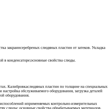
тка закраинсеребреных слюдяных пластин от затеков. Укладка
й в конденсаторе;основные свойства слюды.
матах. Калибровкаслюдяных пластин по толщине на специальных
и настройка обслуживаемого оборудования, загрузка деталей
той оборудования.
приспособлений иприменяемых контрольно-измерительных
тву слюды; основные свойства обрабатываемых материалов.