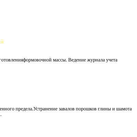
ий
иготовленияформовочной массы. Ведение журнала учета
ленного предела.Устранение завалов порошков глины и шамота
.