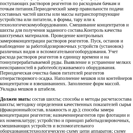
поступающих растворов реагентов по расходным бачкам и
точкам питания.Периодический замер правильности подачи
составных частей шихты или массы натранспортирующие
устройства или питатели, в формы, тару или к
технологическомуоборудованию. Смешивание концентратов и
шихты для получения заданного состава.Контроль качества
шихтуемых материалов. Проведение контрольных
замеровконцентрации растворов реагентов. Пуск, останов и
наблюдение за работойдозировочных устройств (установок)
различных видов и вспомогательногооборудования. Учет
расхода растворов реагентов в единицу времени и на
тоннуперерабатываемой руды. Выявление и устранение мелких
неисправностей в работеобслуживаемого оборудования.
Периодическая очистка баков питателей реагентов
отнерастворимого осадка. Наполнение мешков или контейнеров
концентратом и взвешиваниеих. Заполнение форм массой.
Укладка мешков в штабеля.
Должен знать:
состав шихты; способы и методы расчетасостава
шихты; методику определения качественных показателей сырья
(фракционныйсостав, влажность и др.); способы замера
концентрации реагентов; назначениереагентов при флотации и
их номенклатуру; устройство и принцип работыдозировочных,
смешивающих устройств и вспомогательного
оборудования;технологическую схему цепи аппаратов; схему