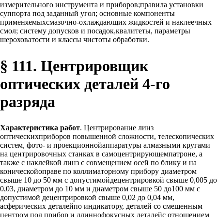
измерительного инструмента и приборов;правила установки
суппорта под заданный угол; основные компоненты
применяемыхсмазочно-охлаждающих жидкостей и наклеечных
смол; систему допусков и посадок,квалитеты, параметры
шероховатости и классы чистоты обработки.
§ 111. Центрировщик
оптических деталей 4-го
разряда
Характеристика работ
. Центрирование линз
оптическихприборов повышенной сложности, телескопических
систем, фото- и проекционнойаппаратуры алмазными кругами
на центрировочных станках в самоцентрирующемпатроне, а
также с наклейкой линз с совмещением осей по блику и на
коническойоправе по коллиматорному прибору диаметром
свыше 10 до 50 мм с допустимойдецентрировкой свыше 0,005 до
0,03, диаметром до 10 мм и диаметром свыше 50 до100 мм с
допустимой децентрировкой свыше 0,02 до 0,04 мм,
асферических деталейпо индикатору, деталей со смещенным
центром под прибор и длиннофокусных деталейс отношением