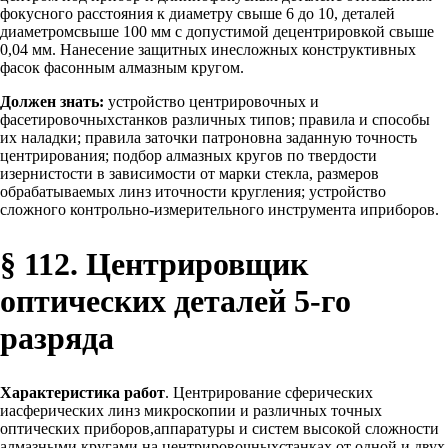
фокусного расстояния к диаметру свыше 6 до 10, деталей
диаметромсвыше 100 мм с допустимой децентрировкой свыше
0,04 мм. Нанесение защитных инесложных конструктивных
фасок фасонным алмазным кругом.
Должен знать:
устройство центрировочных и
фасетировочныхстанков различных типов; правила и способы
их наладки; правила заточки патроновна заданную точность
центрирования; подбор алмазных кругов по твердости
изернистости в зависимости от марки стекла, размеров
обрабатываемых линз иточности кругления; устройство
сложного контрольно-измерительного инструмента иприборов.
§ 112. Центрировщик
оптических деталей 5-го
разряда
Характеристика работ
. Центрирование сферических
иасферических линз микроскопии и различных точных
оптических приборов,аппаратуры и систем высокой сложности
алмазными кругами на центрировочныхстанках от одной и двух