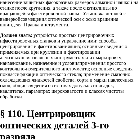
нанесение защитных фасокразных размеров алмазной чашкой на
станке после кругления, а также после снятиялинзы во
вращающейся фасетировочной чашке. Установка деталей с
выверкойсовмещения оптической оси с осью вращения
шпинделя. Правка инструмента.
Должен знать:
устройство простых центрировочных
ифасетировочных станков и управление ими; способы
центрирования и фасетированиялинз; основные сведения о
применяемых при круглении и фасетировании
алмазныхшлифовальных инструментах и их маркировку;
наименование, назначение и условияприменения простого
контрольно-измерительного инструмента; основные сведения
поклассификации оптического стекла; применение смазочно-
охлаждающих жидкостей;свойства, сорта и марки наклеечных
смол; общие сведения о системах допусков ипосадок,
квалитетах, параметрах шероховатости и классах чистоты
обработки.
§ 110. Центрировщик
оптических деталей 3-го
разряда