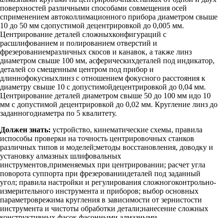
поверхностей различными способами совмещения осей
сприменением автоколлимационного прибора диаметром свыше
10 до 50 мм сдопустимой децентрировкой до 0,005 мм.
Центрирование деталей сложныхконфигураций с
расшлифованием и полированием отверстий и
фрезерованиемразличных скосов и канавок, а также линз
диаметром свыше 100 мм, асферическихдеталей под индикатор,
деталей со смещенным центром под прибор и
длиннофокусныхлинз с отношением фокусного расстояния к
диаметру свыше 10 с допустимойдецентрировкой до 0,04 мм.
Центрирование деталей диаметром свыше 50 до 100 мм идо 10
мм с допустимой децентрировкой до 0,02 мм. Кругление линз до
заданногодиаметра по 5 квалитету.
Должен знать:
устройство, кинематические схемы, правила
испособы проверки на точность центрировочных станков
различных типов и моделей;методы восстановления, доводку и
установку алмазных шлифовальных
инструментов,применяемых при центрировании; расчет угла
поворота суппорта при фрезерованиидеталей под заданный
угол; правила настройки и регулирования сложногоконтрольно-
измерительного инструмента и приборов; выбор основных
параметроврежима кругления в зависимости от зернистости
инструмента и чистоты обработки детали;нанесение сложных
конструктивных фасок фасонными алмазными