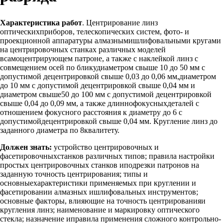
Характеристика работ
. Центрирование линз
оптическихприборов, телескопических систем, фото- и
проекционной аппаратуры алмазнымишлифовальными кругами
на центрировочных станках различных моделей
всамоцентрирующем патроне, а также с наклейкой линз с
совмещением осей по бликудиаметром свыше 10 до 50 мм с
допустимой децентрировкой свыше 0,03 до 0,06 мм,диаметром
до 10 мм с допустимой децентрировкой свыше 0,04 мм и
диаметром свыше50 до 100 мм с допустимой децентрировкой
свыше 0,04 до 0,09 мм, а также длиннофокусныхдеталей с
отношением фокусного расстояния к диаметру до 6 с
допустимойдецентрировкой свыше 0,04 мм. Кругление линз до
заданного диаметра по 8квалитету.
Должен знать:
устройство центрировочных и
фасетировочныхстанков различных типов; правила настройки
простых центрировочных станков иподрезки патронов на
заданную точность центрирования; типы и
основныехарактеристики применяемых при круглении и
фасетировании алмазных ишлифовальных инструментов;
основные факторы, влияющие на точность центрированияи
кругления линз; наименование и маркировку оптического
стекла; назначение иправила применения сложного контрольно-