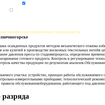
Даю согласие на обработку персональных данных
Ознакомлен, что формат обучения заочный, без отрыва от производства
щие профессии химических производств
лнечногорске
сушки осажденных продуктов методом механического отжима изб
в или куличей в производстве вискозных текстильных нитейв ц
вание давления пресса по стадиямпроцесса, определение времен
затаривание готового продукта. Контроль и регулирование техн
нтроль качества продукции по результатам анализов.Обслуживан
ваемого участка: устройство, принцип работы обслуживаемого 
трольно-измерительными приборами; технологический режимпро
 правила обслуживанияоборудования, работающего под давлени
о разряда