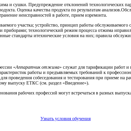
жима и сушки. Предупреждение отклонений технологических па
родукта. Оценка качества продукта по результатам анализов.Об
транение неисправностей в работе, прием изремонта.
ваемого участка; устройство, принцип работы обслуживаемого 
 приборами; технологический режим процесса отжима иправила
енные стандарты итехнические условия на них; правила обслуж
ессии «
Аппаратчик отжима
» служат для тарификации работ и 
арактеристик работы и предъявляемых требований к профессион
 для проведения собеседования и тестирования при приеме на р
ому выпуску ЕТКС (см. раздел «Введение»).
енования рабочих профессий могут встречаться в разных выпус
Узнать условия обучения