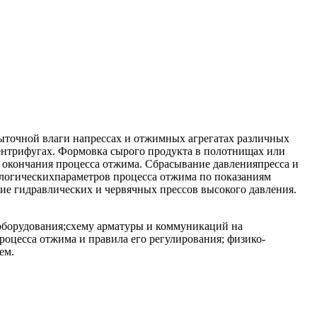
ыточной влаги напрессах и отжимных агрегатах различных
ентрифугах. Формовка сырого продукта в полотнищах или
и окончания процесса отжима. Сбрасывание давленияпресса и
ологическихпараметров процесса отжима по показаниям
ие гидравлических и червячных прессов высокого давления.
оборудования;схему арматуры и коммуникаций на
цесса отжима и правила его регулирования; физико-
ем.