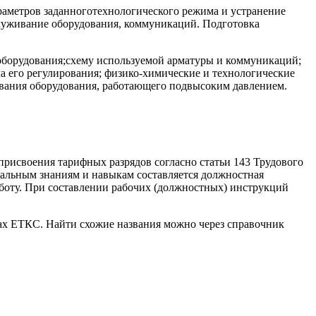
раметров заданноготехнологического режима и устранение
служивание оборудования, коммуникаций. Подготовка
оборудования;схему используемой арматуры и коммуникаций;
 его регулирования; физико-химические и технологические
ивания оборудования, работающего подвысоким давлением.
присвоения тарифных разрядов согласно статьи 143 Трудового
альным знаниям и навыкам составляется должностная
аботу. При составлении рабочих (должностных) инструкций
ках ЕТКС. Найти схожие названия можно через справочник