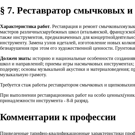
§ 7. Реставратор смычковых и
Характеристика работ
. Реставрация и ремонт смычковыхмузык
мастеров различныхзарубежных школ (итальянской, французской
также инструментов, предназначенных для концертнойдеятельно
инструменту. Замена узлов идеталей, изготовление новых колк
безнарушения при этом его художественной ценности. Грунтова
Должен знать:
историю и национальные особенности созданияв
школ и направлений; приемы игры насмычковых инструментах;
подереву; основы музыкальной акустики и материаловедения; пр
музыкальную грамоту.
Требуется стаж работы реставратором смычковых и щипковыхинс
При выполнении реставрационных работ на особо ценных(уника
принадлежности инструмента - 8-й разряд.
Комментарии к профессии
Приведенные тарифно-квалификационные характеристики проф