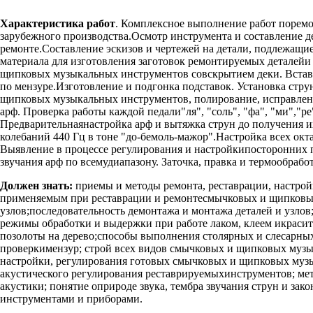
Характеристика работ
. Комплексное выполнение работ поремо
зарубежного производства.Осмотр инструмента и составление 
ремонте.Составление эскизов и чертежей на детали, подлежащи
материала для изготовления заготовок ремонтируемых деталейи 
щипковых музыкальных инструментов совскрытием деки. Вставк
по мензуре.Изготовление и подгонка подставок. Установка стр
щипковых музыкальных инструментов, полирование, исправлени
арф. Проверка работы каждой педали"ля", "соль", "фа", "ми","р
Предварительнаянастройка арф и вытяжка струн до получения и
колебаний 440 Гц в тоне "до-бемоль-мажор".Настройка всех окт
Выявление в процессе регулирования и настройкипосторонних п
звучания арф по всемудиапазону. Заточка, правка и термообраб
Должен знать:
приемы и методы ремонта, реставрации, настро
применяемым при реставрации и ремонтесмычковых и щипковых 
узлов;последовательность демонтажа и монтажа деталей и узло
режимы обработки и выдержки при работе лаком, клеем икрасит
позолоты на дерево;способы выполнения столярных и слесарных 
проверкимензур; строй всех видов смычковых и щипковых музы
настройки, регулирования готовых смычковых и щипковых музы
акустического регулирования реставрируемыхинструментов; мет
акустики; понятие оприроде звука, тембра звучания струн и зак
инструментами и приборами.