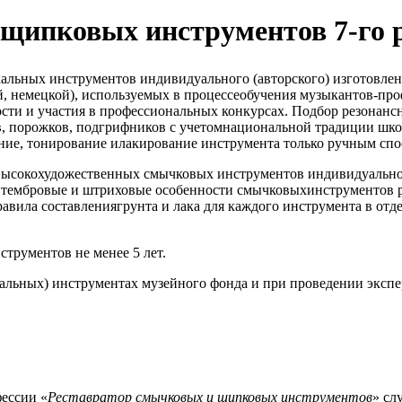
 щипковых инструментов 7-го 
альных инструментов индивидуального (авторского) изготовлен
, немецкой), используемых в процессеобучения музыкантов-про
сти и участия в профессиональных конкурсах. Подбор резонанс
ов, порожков, подгрифников с учетомнациональной традиции шк
ние, тонирование илакирование инструмента только ручным спо
ысокохудожественных смычковых инструментов индивидуальног
 тембровые и штриховые особенности смычковыхинструментов р
авила составлениягрунта и лака для каждого инструмента в отд
трументов не менее 5 лет.
льных) инструментах музейного фонда и при проведении экспе
ессии «
Реставратор смычковых и щипковых инструментов
» сл