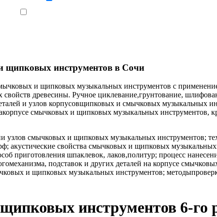
Ознакомлен, что формат обучения заочный, без отрыва от производства
и щипковых инструментов в Сочи
овсмычковых и щипковых музыкальных инструментов с применени
их свойств древесины. Ручное циклевание,грунтование, шлифов
деталей и узлов корпусовщипковых и смычковых музыкальных ин
 накорпусе смычковых и щипковых музыкальных инструментов, к
йи узлов смычковых и щипковых музыкальных инструментов; те
ф; акустические свойства смычковых и щипковых музыкальныхи
пособ приготовления шпаклевок, лаков,политур; процесс нанес
огомеханизма, подставок и других деталей на корпусе смычков
чковых и щипковых музыкальных инструментов; методыпроверк
 щипковых инструментов 6-го 