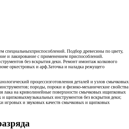
ем специальныхприспособлений. Подбор древесины по цвету,
ание и лакирование с применением приспособлений.
струментов без вскрытия деки. Ремонт имонтаж колкового
роме оркестровых и арф.Заточка и наладка режущего
хнологический процессизготовления деталей и узлов смычковых
нструментов; породы, пороки и физико-механические свойства
ения лака на криволинейные поверхности смычковых ищипковых
ых и щипковыхмузыкальных инструментов без вскрытия деки;
и игровых и звуковых качеств смычковых и щипковых
разряда