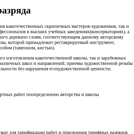
разряда
ия какотечественных скрипичных мастеров-художников, так и
фессионалов в высших учебных заведениях(консерваториях), а
ного деревапо слоям, соответствующим данному авторскому
олы, которой принадлежит реставрируемый инструмент,
собом (тампоном, кистью).
о изготовления какотечественной школы, так и зарубежных
азличных школ и направлений; приемы художественной резьбы
ельности без нарушения егохудожественной ценности;
ртных работ поопределению авторства и школы
ужат для тарификации работ и присвоения тарифных разрядов