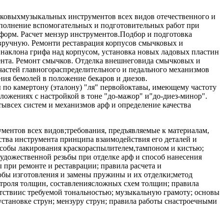
пковыхмузыкальных инструментов всех видов отечественного и
ыполнение вспомогательных и подготовительных работ при
 форм. Расчет мензур инструментов.Подбор и подготовка
 вручную. Ремонти реставрация корпусов смычковых и
наклона грифа над корпусом, установка новых ладовых пластин
мента. Ремонт смычков. Отделка внешнеговида смычковых и
частей главногораспределительного и педального механизмов
ения бемолей в положение бекаров и диезов.
 по камертону (эталону) "ля" первойоктавы, имеющему частоту
оложениях с настройкой в тоне "до-мажор" и"до-диез-минор".
тывсех систем и механизмов арф и определение качества
ентов всех видов;требования, предъявляемые к материалам,
ва инструмента принципа взаимодействия его деталей и
пособы лакирования краскораспылителем,тампоном и кистью;
удожественной резьбы при отделке арф и способ нанесения
 при ремонте и реставрации; правила расчета и
обы изготовления и замены пружины и их отделки;метод
троля толщин, составлениясложных схем толщин; правила
етствиис требуемой тональностью; музыкальную грамоту; основы
 установке струн; мензуру струн; правила работы снастроечными