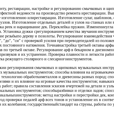
нту, реставрации, настройке и регулированию смычковых и щи
дефектной ведомости на производство ремонта иреставрации. В
е изготовлению илиреставрации. Изготовление сулаг, шаблонов,
узлов. Изготовление отдельных деталей и узлов на станках или
а реек и наращивание дек. Переклейка пружин. Изменениеугла 
ун. Установка дужки срегулированием качества звучания инстру
е резьбыпо дереву и позолоты. Регулирование взаимодействия 
е", "до", "си" с проверкой усилия при переводепедалей из полож
х постоянного натяжения. Точнаянастройка третьей октавы арфы
ав по третьей октаве. Регулирование арф в бекарном и диезномп
ризвуков и их устранение. Проверка плавности и легкости рабо
отка режущего столярного и слесарногоинструментов.
йкии регулирования смычковых и щипковых музыкальных инструм
музыкальных инструментов; способы влияния на игровыекачест
в; технологию обработкиметаллов и древесины разных пород; с
елями и их влияние на игровые качества инструментов; навыких
работ; правила составления эскизов ичертежей на детали и узлы
кальных инструментов; способыразбивки и отделки ладов; спос
кальныхинструментов; метод настройки и перестройки дек, кон
од проверки педалей арф всех тонов и установление их в соотв
он их колебания; государственныйстандарт на струны, работы по