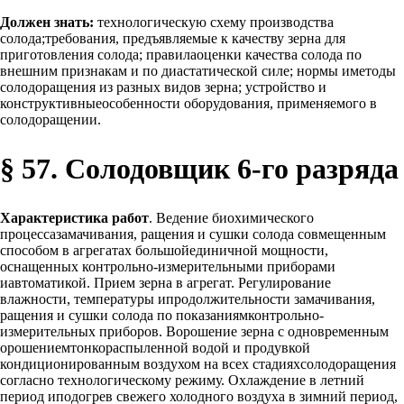
Должен знать:
технологическую схему производства
солода;требования, предъявляемые к качеству зерна для
приготовления солода; правилаоценки качества солода по
внешним признакам и по диастатической силе; нормы иметоды
солодоращения из разных видов зерна; устройство и
конструктивныеособенности оборудования, применяемого в
солодоращении.
§ 57. Солодовщик 6-го разряда
Характеристика работ
. Ведение биохимического
процессазамачивания, ращения и сушки солода совмещенным
способом в агрегатах большойединичной мощности,
оснащенных контрольно-измерительными приборами
иавтоматикой. Прием зерна в агрегат. Регулирование
влажности, температуры ипродолжительности замачивания,
ращения и сушки солода по показаниямконтрольно-
измерительных приборов. Ворошение зерна с одновременным
орошениемтонкораспыленной водой и продувкой
кондиционированным воздухом на всех стадияхсолодоращения
согласно технологическому режиму. Охлаждение в летний
период иподогрев свежего холодного воздуха в зимний период,