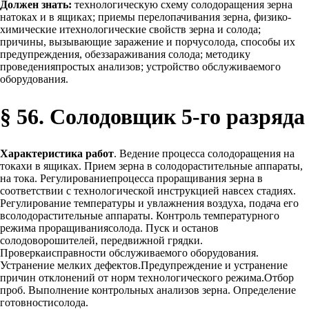
Должен знать:
технологическую схему солодоращения зерна
натоках и в ящиках; приемы перелопачивания зерна, физико-
химические итехнологические свойств зерна и солода;
причины, вызывающие заражение и порчусолода, способы их
предупреждения, обеззараживания солода; методику
проведенияпростых анализов; устройство обслуживаемого
оборудования.
§ 56. Солодовщик 5-го разряда
Характеристика работ
. Ведение процесса солодоращения на
токахи в ящиках. Прием зерна в солодорастительные аппараты,
на тока. Регулированиепроцесса проращивания зерна в
соответствии с технологической инструкцией навсех стадиях.
Регулирование температуры и увлажнения воздуха, подача его
всолодорастительные аппараты. Контроль температурного
режима проращиваниясолода. Пуск и останов
солодоворошителей, передвижной грядки.
Проверкаисправности обслуживаемого оборудования.
Устранение мелких дефектов.Предупреждение и устранение
причин отклонений от норм технологического режима.Отбор
проб. Выполнение контрольных анализов зерна. Определение
готовностисолода.