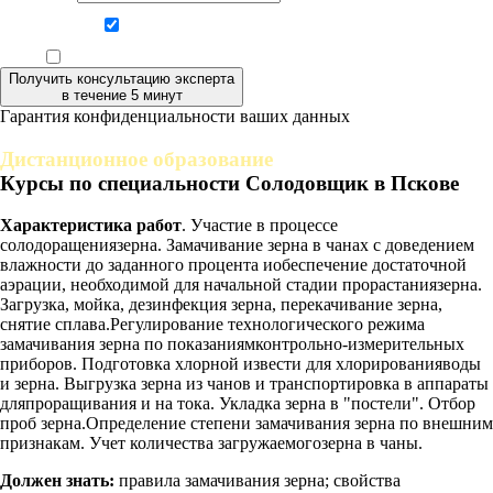
Даю согласие на обработку персональных данных
Ознакомлен, что формат обучения заочный, без отрыва от производства
Получить консультацию эксперта
в течение 5 минут
Гарантия конфиденциальности ваших данных
Дистанционное образование
Курсы по специальности Солодовщик в Пскове
Характеристика работ
. Участие в процессе
солодоращениязерна. Замачивание зерна в чанах с доведением
влажности до заданного процента иобеспечение достаточной
аэрации, необходимой для начальной стадии прорастаниязерна.
Загрузка, мойка, дезинфекция зерна, перекачивание зерна,
снятие сплава.Регулирование технологического режима
замачивания зерна по показаниямконтрольно-измерительных
приборов. Подготовка хлорной извести для хлорированияводы
и зерна. Выгрузка зерна из чанов и транспортировка в аппараты
дляпроращивания и на тока. Укладка зерна в "постели". Отбор
проб зерна.Определение степени замачивания зерна по внешним
признакам. Учет количества загружаемогозерна в чаны.
Должен знать:
правила замачивания зерна; свойства