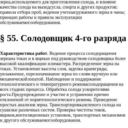
зерна,используемого для приготовления солода, и влияние
качества солода на выходсусла, спирта и других продуктов;
правила отбора проб, ведения учетазагружаемого зерна в чаны;
принцип работы и правила эксплуатации
обслуживаемогооборудования.
§ 55. Солодовщик 4-го разряда
Характеристика работ
. Ведение процесса солодоращения
зернана токах и в ящиках под руководством солодовщика более
высокой квалификации илимастера. Распределение зерна на
токах. Установление высоты слоя, заделка краевгряды,
увлажнение, перелопачивание зерна по слоям вручную или
механическойлопатой. Наблюдение и поддержание
технологического и температурного режимасолодоращения на
всех стадиях процесса. Обработка солода ускорителями
роста.Предупреждение и участие в устранении причин
отклонений от нормтехнологического режима. Проведение
простых анализов зерна. Транспортировказеленого солода на
сушилки различных систем. Проверка чистоты токов,
ящиков,вентиляционных установок, транспортных механизмов
и другого обслуживаемогооборудования.