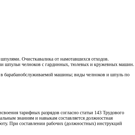
 шпулями. Очисткавалика от намотавшихся отходов.
зии шпульи челноков с гардинных, тюлевых и кружевных машин.
 в барабанобслуживаемой машины; виды челноков и шпуль по
исвоения тарифных разрядов согласно статьи 143 Трудового
альным знаниям и навыкам составляется должностная
боту. При составлении рабочих (должностных) инструкций