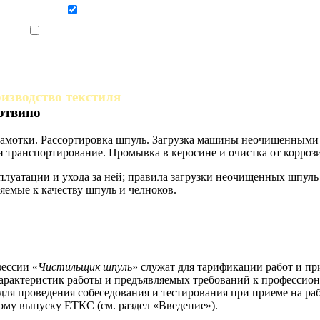
Даю согласие на обработку персональных данных
Ознакомлен, что формат обучения заочный, без отрыва от производства
изводство текстиля
отвино
намотки. Рассортировка шпуль. Загрузка машины неочищенными
и транспортирование. Промывка в керосине и очистка от корро
луатации и ухода за ней; правила загрузки неочищенных шпуль
яемые к качеству шпуль и челноков.
ессии «
Чистильщик шпуль
» служат для тарификации работ и пр
арактеристик работы и предъявляемых требований к профессион
для проведения собеседования и тестирования при приеме на ра
ому выпуску ЕТКС (см. раздел «Введение»).