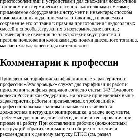
приспособлениями и устройствами для снабжения локомотивов
топливом иизотермических вагонов льдосоляными смесями;
применяемое оборудование,инструмент и инвентарь; способы
намораживания льда, приемы заготовки льда в водоемахи
сохранение его от таяния; правила приготовления льдосоляных
смесей и способызагрузки их в изотермические вагоны;
элементарные сведения по электротехнике;устройство и
правила пользования колонками для подачи дизельного топлива,
маслаи охлаждающей воды на тепловозы.
Комментарии к профессии
Приведенные тарифно-квалификационные характеристики
профессии «
Экипировщик
» служат для тарификации работ и
присвоения тарифных разрядов согласно статьи 143 Трудового
кодекса Российской Федерации. На основе приведенных выше
характеристик работы и предъявляемых требований к
профессиональным знаниям и навыкам составляется
должностная инструкция экипировщика, а также документы,
требуемые для проведения собеседования и тестирования при
приеме на работу. При составлении рабочих (должностных)
инструкций обратите внимание на общие положения и
рекомендации к данному выпуску ЕТКС (см. раздел