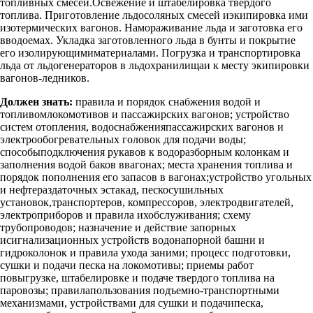
топливных смесей.Освежение и штабелировка твердого
топлива. Приготовление льдосоляных смесей иэкипировка ими
изотермических вагонов. Намораживание льда и заготовка его
вводоемах. Укладка заготовленного льда в бунты и покрытие
его изолирующимиматериалами. Погрузка и транспортировка
льда от льдогенераторов в льдохранилищаи к месту экипировки
вагонов-ледников.
Должен знать:
правила и порядок снабжения водой и
топливомлокомотивов и пассажирских вагонов; устройство
систем отопления, водоснабженияпассажирских вагонов и
электрообогревательных головок для подачи воды;
способыподключения рукавов к водоразборным колонкам и
заполнения водой баков ввагонах; места хранения топлива и
порядок пополнения его запасов в вагонах;устройство угольных
и нефтераздаточных эстакад, пескосушильных
установок,транспортеров, компрессоров, электродвигателей,
электроприборов и правила ихобслуживания; схему
трубопроводов; назначение и действие запорных
исигнализационных устройств водонапорной башни и
гидроколонок и правила ухода заними; процесс подготовки,
сушки и подачи песка на локомотивы; приемы работ
повыгрузке, штабелировке и подаче твердого топлива на
паровозы; правилапользования подъемно-транспортными
механизмами, устройствами для сушки и подачипеска,