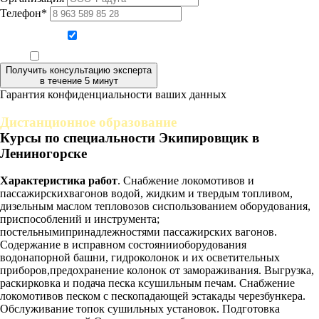
Телефон*
Даю согласие на обработку персональных данных
Ознакомлен, что формат обучения заочный, без отрыва от производства
Получить консультацию эксперта
в течение 5 минут
Гарантия конфиденциальности ваших данных
Дистанционное образование
Курсы по специальности Экипировщик в
Лениногорске
Характеристика работ
. Снабжение локомотивов и
пассажирскихвагонов водой, жидким и твердым топливом,
дизельным маслом тепловозов сиспользованием оборудования,
приспособлений и инструмента;
постельнымипринадлежностями пассажирских вагонов.
Содержание в исправном состоянииоборудования
водонапорной башни, гидроколонок и их осветительных
приборов,предохранение колонок от замораживания. Выгрузка,
раскирковка и подача песка ксушильным печам. Снабжение
локомотивов песком с пескопадающей эстакады черезбункера.
Обслуживание топок сушильных установок. Подготовка