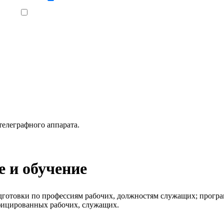
Ознакомлен, что формат обучения заочный, без отрыва от производства
елеграфного аппарата.
 и обучение
готовки по профессиям рабочих, должностям служащих; програ
фицированных рабочих, служащих.