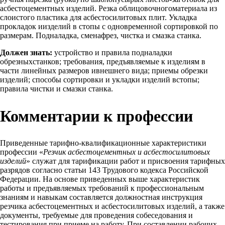
асбестоцементных изделий. Резка облицовочногоматериала из
слоистого пластика для асбестосилитовых плит. Укладка
прокладок иизделий в стопы с одновременной сортировкой по
размерам. Подналадка, сменафрез, чистка и смазка станка.
Должен знать:
устройство и правила подналадки
обрезныхстанков; требования, предъявляемые к изделиям в
части линейных размеров ивнешнего вида; приемы обрезки
изделий; способы сортировки и укладки изделий встопы;
правила чистки и смазки станка.
Комментарии к профессии
Приведенные тарифно-квалификационные характеристики
профессии «
Резчик асбестоцементных и асбестосилитовых
изделий
» служат для тарификации работ и присвоения тарифных
разрядов согласно статьи 143 Трудового кодекса Российской
Федерации. На основе приведенных выше характеристик
работы и предъявляемых требований к профессиональным
знаниям и навыкам составляется должностная инструкция
резчика асбестоцементных и асбестосилитовых изделий, а также
документы, требуемые для проведения собеседования и
тестирования при приеме на работу. При составлении рабочих