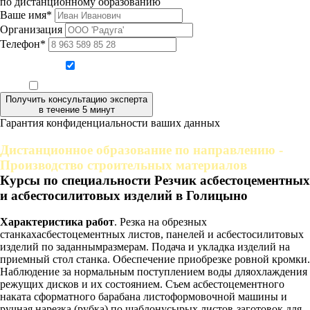
по дистанционному образованию
Ваше имя*
Организация
Телефон*
Даю согласие на обработку персональных данных
Ознакомлен, что формат обучения заочный, без отрыва от производства
Получить консультацию эксперта
в течение 5 минут
Гарантия конфиденциальности ваших данных
Дистанционное образование по направлению -
Производство строительных материалов
Курсы по специальности Резчик асбестоцементных
и асбестосилитовых изделий в Голицыно
Характеристика работ
. Резка на обрезных
станкахасбестоцементных листов, панелей и асбестосилитовых
изделий по заданнымразмерам. Подача и укладка изделий на
приемный стол станка. Обеспечение приобрезке ровной кромки.
Наблюдение за нормальным поступлением воды дляохлаждения
режущих дисков и их состоянием. Съем асбестоцементного
наката сформатного барабана листоформовочной машины и
ручная нарезка (рубка) по шаблонусырых листов-заготовок для