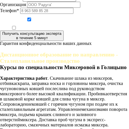
Организация
Телефон*
Даю согласие на обработку персональных данных
Ознакомлен, что формат обучения заочный, без отрыва от производства
Получить консультацию эксперта
в течение 5 минут
Гарантия конфиденциальности ваших данных
Дистанционное образование по направлению -
Сталеплавильное производство
Курсы по специальности Миксеровой в Голицыно
Характеристика работ
. Скачивание шлака из миксеров,
отбивкаскрапа, заправка носка и горловины миксера, очистка
чугуновозных ковшей послеслива под руководством
миксерового более высокой квалификации. Пробивкаотверстия
в шлаковой корке ковшей для слива чугуна в миксер.
Сопровождениековшей с горячим чугуном при подаче их к
сталеплавильным агрегатам. Управлениемеханизмами поворота
миксера, подъема крышек сливного и заливного
отверстиймиксера. Доставка проб чугуна в экспресс-
лабораторию, смазочных материалов исмазка миксера.