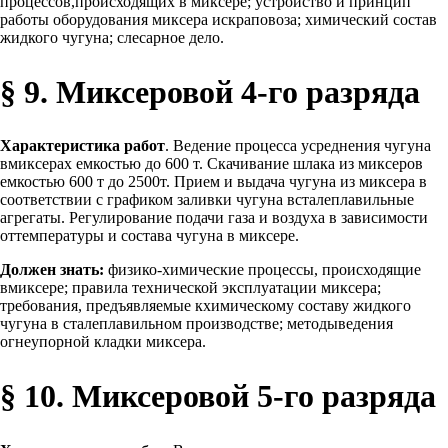
процессов,происходящих в миксере; устройство и принцип
работы оборудования миксера искраповоза; химический состав
жидкого чугуна; слесарное дело.
§ 9. Миксеровой 4-го разряда
Характеристика работ
. Ведение процесса усреднения чугуна
вмиксерах емкостью до 600 т. Скачивание шлака из миксеров
емкостью 600 т до 2500т. Прием и выдача чугуна из миксера в
соответствии с графиком заливки чугуна всталеплавильные
агрегаты. Регулирование подачи газа и воздуха в зависимости
оттемпературы и состава чугуна в миксере.
Должен знать:
физико-химические процессы, происходящие
вмиксере; правила технической эксплуатации миксера;
требования, предъявляемые кхимическому составу жидкого
чугуна в сталеплавильном производстве; методыведения
огнеупорной кладки миксера.
§ 10. Миксеровой 5-го разряда