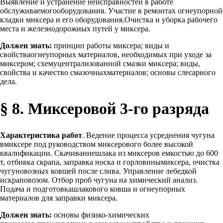
Выявление и устранение неисправностей в работе
обслуживаемогооборудования. Участие в ремонтах огнеупорной
кладки миксера и его оборудования.Очистка и уборка рабочего
места и железнодорожных путей у миксера.
Должен знать:
принцип работы миксера; виды и
свойстваогнеупорных материалов, необходимых при уходе за
миксером; схемуцентрализованной смазки миксера; виды,
свойства и качество смазочныхматериалов; основы слесарного
дела.
§ 8. Миксеровой 3-го разряда
Характеристика работ
. Ведение процесса усреднения чугуна
вмиксере под руководством миксерового более высокой
квалификации. Скачиваниешлака из миксеров емкостью до 600
т, отбивка скрапа, заправка носка и горловинымиксера, очистка
чугуновозных ковшей после слива. Управление лебедкой
искраповозом. Отбор проб чугуна на химический анализ.
Подача и подготовкашлакового ковша и огнеупорных
материалов для заправки миксера.
Должен знать:
основы физико-химических