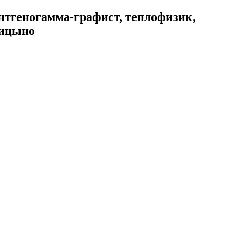
нтгеногамма-графист, теплофизик,
лицыно