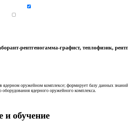
Даю согласие на обработку персональных данных
Ознакомлен, что формат обучения заочный, без отрыва от производства
борант-рентгеногамма-графист, теплофизик, рентг
 в ядерном оружейном комплексе; формирует базу данных знаний
о оборудования ядерного оружейного комплекса.
 и обучение