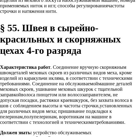
изделий из мехового лоскута наобслуживаемой машине; номера
применяемых ниток и игл; способы регулированиячастоты
строчки и натяжения нити.
§ 55. Швея в сырейно-
красильных и скорняжных
цехах 4-го разряда
Характеристика работ
. Соединение вручную скорняжным
швомдеталей меховых скроев из различных видов меха, кроме
изделий из каракульчи икляма, в соответствии с техническими
требованиями. Соединение на обслуживаемоймашине деталей
меховых скроев, ушивание меховых шкурок с тщательной
заправкойволоса пинцетом или волосозаправителем, не
допуская посадки, растяжки краевшкурок, без захвата волоса в
шов с соблюдением высоты и частоты строчки,установленных
для различных видов меха; пришивание подкладки к
пелеринам,полупелеринам, воротникам на машине в
соответствии с технологией и техническимитребованиями.
Должен знать:
устройство обслуживаемых