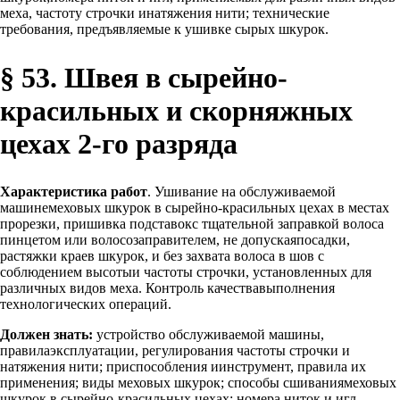
меха, частоту строчки инатяжения нити; технические
требования, предъявляемые к ушивке сырых шкурок.
§ 53. Швея в сырейно-
красильных и скорняжных
цехах 2-го разряда
Характеристика работ
. Ушивание на обслуживаемой
машинемеховых шкурок в сырейно-красильных цехах в местах
прорезки, пришивка подставокс тщательной заправкой волоса
пинцетом или волосозаправителем, не допускаяпосадки,
растяжки краев шкурок, и без захвата волоса в шов с
соблюдением высотыи частоты строчки, установленных для
различных видов меха. Контроль качествавыполнения
технологических операций.
Должен знать:
устройство обслуживаемой машины,
правилаэксплуатации, регулирования частоты строчки и
натяжения нити; приспособления иинструмент, правила их
применения; виды меховых шкурок; способы сшиваниямеховых
шкурок в сырейно-красильных цехах; номера ниток и игл,