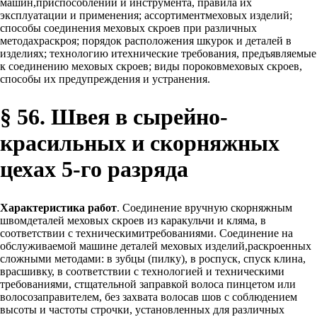
машин,приспособлений и инструмента, правила их
эксплуатации и применения; ассортиментмеховых изделий;
способы соединения меховых скроев при различных
методахраскроя; порядок расположения шкурок и деталей в
изделиях; технологию итехнические требования, предъявляемые
к соединению меховых скроев; виды пороковмеховых скроев,
способы их предупреждения и устранения.
§ 56. Швея в сырейно-
красильных и скорняжных
цехах 5-го разряда
Характеристика работ
. Соединение вручную скорняжным
швомдеталей меховых скроев из каракульчи и кляма, в
соответствии с техническимитребованиями. Соединение на
обслуживаемой машине деталей меховых изделий,раскроенных
сложными методами: в зубцы (пилку), в роспуск, спуск клина,
врасшивку, в соответствии с технологией и техническими
требованиями, стщательной заправкой волоса пинцетом или
волосозаправителем, без захвата волосав шов с соблюдением
высоты и частоты строчки, установленных для различных