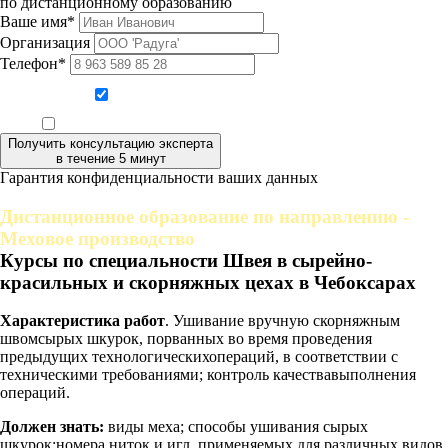
по дистанционному образованию
Ваше имя*
Организация
Телефон*
Даю согласие на обработку персональных данных
Ознакомлен, что формат обучения заочный, без отрыва от производства
Получить консультацию эксперта
в течение 5 минут
Гарантия конфиденциальности ваших данных
Дистанционное образование по направлению -
Меховое производство
Курсы по специальности Швея в сырейно-
красильных и скорняжных цехах в Чебоксарах
Характеристика работ
. Ушивание вручную скорняжным
швомсырых шкурок, порванных во время проведения
предыдущих технологическихопераций, в соответствии с
техническими требованиями; контроль качествавыполнения
операций.
Должен знать:
виды меха; способы ушивания сырых
шкурок;номера ниток и игл, применяемых для различных видов