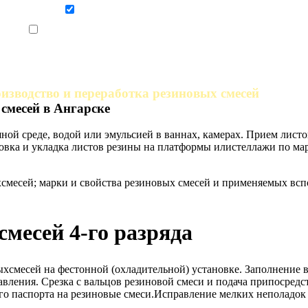
Даю согласие на обработку персональных данных
Ознакомлен, что формат обучения заочный, без отрыва от производства
изводство и переработка резиновых смесей
смесей в Ангарске
ной среде, водой или эмульсией в ваннах, камерах. Прием лист
ровка и укладка листов резины на платформы илистеллажи по м
месей; марки и свойства резиновых смесей и применяемых всп
смесей 4-го разряда
ыхсмесей на фестонной (охладительной) установке. Заполнение
вления. Срезка с вальцов резиновой смеси и подача припосредс
о паспорта на резиновые смеси.Исправление мелких неполадок 