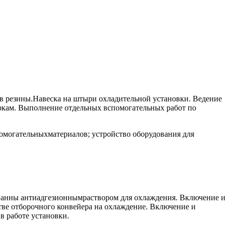
ов резины.Навеска на штыри охладительной установки. Ведение
аркам. Выполнение отдельных вспомогательных работ по
омогательныхматериалов; устройство оборудования для
 ванны антиадгезионнымраствором для охлаждения. Включение и
тве отборочного конвейера на охлаждение. Включение и
в работе установки.