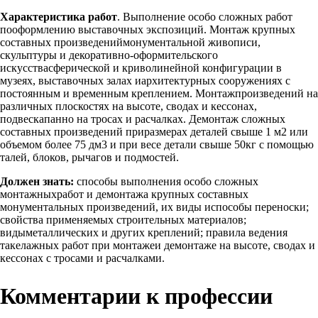
Характеристика работ
. Выполнение особо сложных работ
пооформлению выставочных экспозиций. Монтаж крупных
составных произведениймонументальной живописи,
скульптуры и декоративно-оформительского
искусствасферической и криволинейной конфигурации в
музеях, выставочных залах иархитектурных сооружениях с
постоянным и временным креплением. Монтажпроизведений на
различных плоскостях на высоте, сводах и кессонах,
подвескапанно на тросах и расчалках. Демонтаж сложных
составных произведений приразмерах деталей свыше 1 м2 или
объемом более 75 дм3 и при весе детали свыше 50кг с помощью
талей, блоков, рычагов и подмостей.
Должен знать:
способы выполнения особо сложных
монтажныхработ и демонтажа крупных составных
монументальных произведений, их виды испособы переноски;
свойства применяемых строительных материалов;
видыметаллических и других креплений; правила ведения
такелажных работ при монтажеи демонтаже на высоте, сводах и
кессонах с тросами и расчалками.
Комментарии к профессии